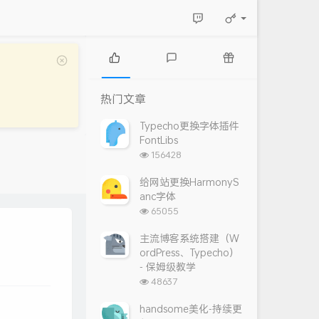
热
最
随
门
新
机
热门文章
文
评
文
章
论
章
Typecho更换字体插件
FontLibs
浏
156428
览
次
给网站更换HarmonyS
数:
anc字体
浏
65055
览
次
主流博客系统搭建（W
数:
ordPress、Typecho）
- 保姆级教学
浏
48637
览
次
handsome美化-持续更
数: