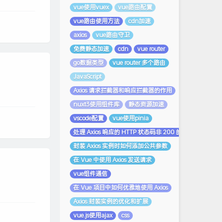
vue使用vuex
vue路由配置
vue路由使用方法
cdn加速
axios
vue路由守卫
免费静态加速
cdn
vue router
go数据类型
vue router 多个路由
JavaScript
Axios 请求拦截器和响应拦截器的作用
nuxt3使用组件库
静态资源加速
vscode配置
vue使用pinia
处理 Axios 响应的 HTTP 状态码非 200 的情况
封装 Axios 实例时如何添加公共参数
在 Vue 中使用 Axios 发送请求
vue组件通信
在 Vue 项目中如何优雅地使用 Axios
Axios 封装实例的优化和扩展
vue.js使用ajax
css