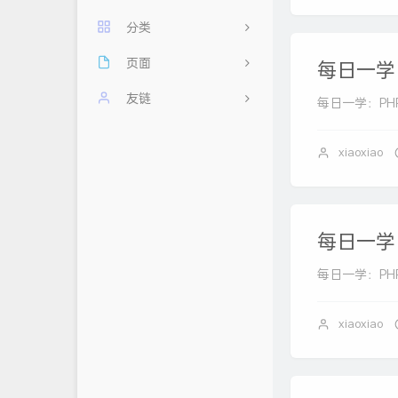
分类
页面
11
每日一学：
每日60秒，阅读天下事
友链
2
每日一学：PHP 中
其他
友情链接
忆梦小站
xiaoxiao
前端
时光机
云云星羽
后端
留言板
AHdark Blog
每日一学：P
数据库
归档
浮云翩迁之间
每日一学：PHP 中的
关于
Mlikiowa Home Village
隐私政策
白鸽小屋
xiaoxiao
小屁の 博客
荒妖博客