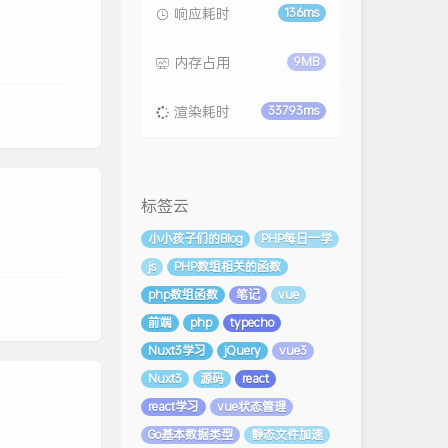
响应耗时
136ms
内存占用
9MB
渲染耗时
33793ms
标签云
小小孩子们的Blog
PHP每日一学
js
PHP数组相关的函数
php数组函数
笔记
vue
前端
php
typecho
Nuxt3学习
jQuery
vue3
Nuxt3
源码
react
react学习
vue状态管理
Go基本数据类型
静态文件加速