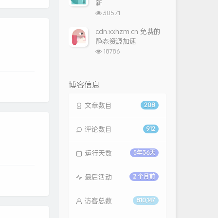
新
浏
30571
览
次
cdn.xxhzm.cn 免费的
数:
静态资源加速
浏
18786
览
次
数:
博客信息
文章数目
208
评论数目
912
运行天数
5年36天
最后活动
2 个月前
访客总数
810,147