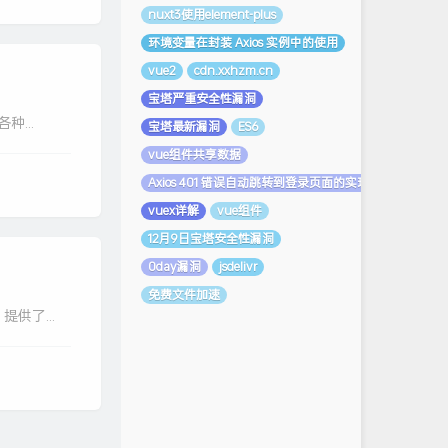
nuxt3使用element-plus
环境变量在封装 Axios 实例中的使用
vue2
cdn.xxhzm.cn
宝塔严重安全性漏洞
种...
宝塔最新漏洞
ES6
vue组件共享数据
Axios 401 错误自动跳转到登录页面的实现
vuex详解
vue组件
12月9日宝塔安全性漏洞
0day漏洞
jsdelivr
免费文件加速
提供了...