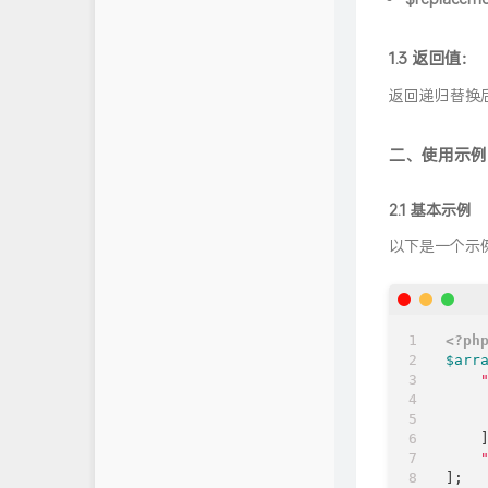
杜老师说
1.3 返回值：
拾雨未失
返回递归替换
二、使用示例
2.1 基本示例
以下是一个示
<?ph
$arr
    ]
];
