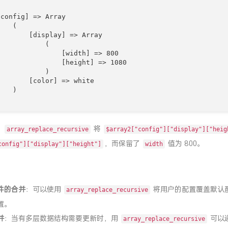
config] => Array

   (

       [display] => Array

           (

               [width] => 800

               [height] => 1080

           )

       [color] => white

   )

，
将
array_replace_recursive
$array2["config"]["display"]["heig
，而保留了
值为 800。
config"]["display"]["height"]
width
件的合并
：可以使用
将用户的配置覆盖默认
array_replace_recursive
置。
并
：当有多层数据结构需要更新时，用
可以
array_replace_recursive