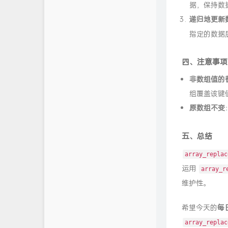
据，保持数
递归地更新
指定的数据
四、注意事项
非数组值的
组覆盖该键
原数组不变
五、总结
array_replac
运用
array_r
维护性。
希望今天的
每
array_replac