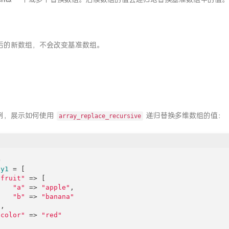
后的新数组，不会改变基准数组。
例，展示如何使用
递归替换多维数组的值：
array_replace_recursive
p
ay1
 = [

"fruit"
 => [

"a"
 => 
"apple"
,

"b"
 => 
"banana"
,

"color"
 => 
"red"