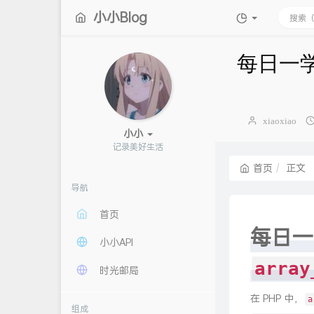
小小Blog
每日一学：P
博
xiaoxiao
小小
主：
;
%
X
z
n
首页
正文
导航
首页
每日一
小小API
array
时光邮局
在 PHP 中，
a
组成