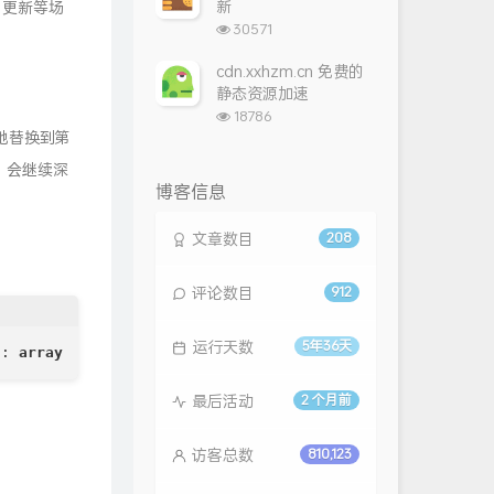
新
归更新等场
浏
30571
览
次
cdn.xxhzm.cn 免费的
数:
静态资源加速
浏
18786
览
地替换到第
次
会继续深
数:
博客信息
文章数目
208
评论数目
912
运行天数
5年36天
): 
array
最后活动
2 个月前
访客总数
810,123