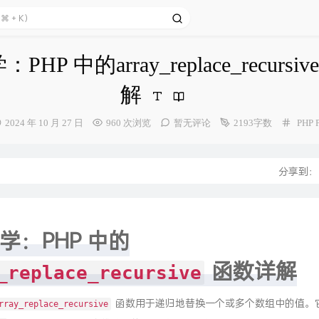
HP 中的array_replace_recurs
解
发
分
2024 年 10 月 27 日
960 次浏览
暂无评论
2193字数
PHP
布
类：
时
间：
分享到
学：PHP 中的
函数详解
_replace_recursive
函数用于递归地替换一个或多个数组中的值。
rray_replace_recursive