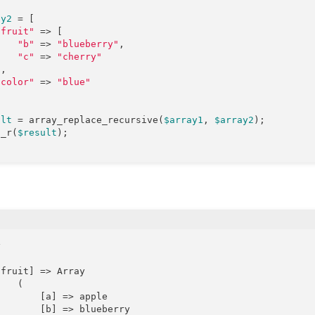
ay2
 = [

"fruit"
 => [

"b"
 => 
"blueberry"
,

"c"
 => 
"cherry"
,

"color"
 => 
"blue"
ult
 = array_replace_recursive(
$array1
, 
$array2
);

t_r(
$result


fruit] => Array

   (

       [a] => apple

       [b] => blueberry
