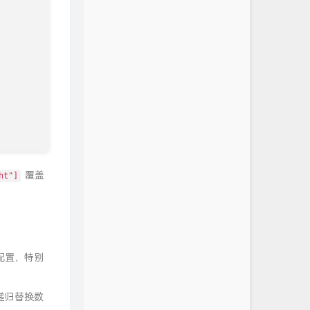
覆盖
ht"]
配置，特别
递归替换数