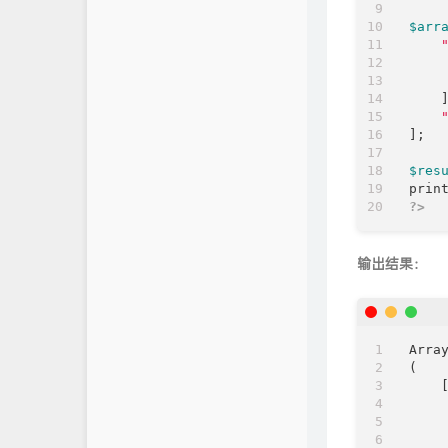
$arr
    ]
];

$res
prin
?>
输出结果：
Array
(

    [
     
     
     