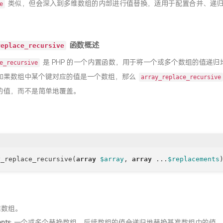
类似，但会深入到多维数组的内部进行值替换，适用于配置合并、递
e
函数概述
replace_recursive
是 PHP 的一个内置函数，用于将一个或多个数组的值递归
e_recursive
如果数组中某个键对应的值是一个数组，那么
array_replace_recursive
的值，而不是简单地覆盖。
y_replace_recursive(
array
$array
, 
array
 ...
$replacements
：
准数组。
nts
: 一个或多个替换数组。后续数组的值会递归地替换基准数组中的值。