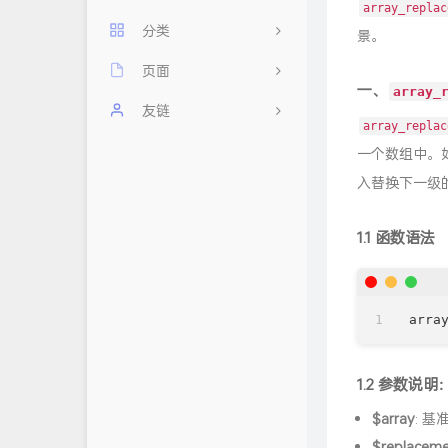
array_replac
分类
景。
页面
11
一、
array_
每日60秒，阅读天下事
友链
2
array_replac
其他
友情链接
忆梦小站
一个数组中。
入替换下一级
前端
时光机
云云星羽
后端
留言板
AHdark Blog
1.1 函数语法
数据库
归档
浮云翩迁之间
关于
Mlikiowa Home Village
arra
隐私政策
白鸽小屋
1.2 参数说明
小屁の 博客
$array
: 基
荒妖博客
$replaceme