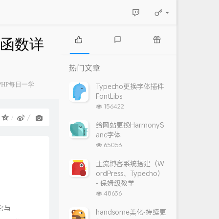
ive函数详
热
最
随
门
新
机
热门文章
文
评
文
章
论
章
PHP每日一学
Typecho更换字体插件
FontLibs
浏
156422
览
：
次
给网站更换HarmonyS
数:
anc字体
浏
65053
览
次
主流博客系统搭建（W
数:
ordPress、Typecho）
- 保姆级教学
浏
48636
览
它与
次
handsome美化-持续更
数: