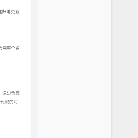
递归地更新
会用整个数
。
。通过合理
升代码的可