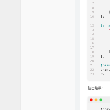
     
    ]
];

$arr
     
    ]
];

$res
prin
?>
输出结果：
Array