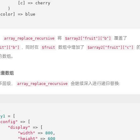
       [c] => cherry

   )

color] => blue

，
将
覆盖了
array_replace_recursive
$array2["fruit"]["b"]
，同时在
数组中增加了
的
it"]["b"]
$fruit
$array2["fruit"]["c"]
的数组。
嵌套数组
多层级，
会继续深入进行递归替换：
array_replace_recursive
p
ay1
 = [

"config"
 => [

"display"
 => [

"width"
 => 
800
,

"height"
 => 
600