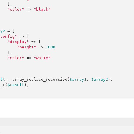
   ],

"color"
 => 
"black"


ay2
 = [

"config"
 => [

"display"
 => [

"height"
 => 
1080
   ],

"color"
 => 
"white"


ult
 = array_replace_recursive(
$array1
, 
$array2
);

t_r(
$result

