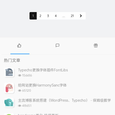
1
2
3
4
...
21
热
最
随
门
新
机
热门文章
文
评
文
章
论
章
Typecho更换字体插件FontLibs
浏
156616
览
次
给网站更换HarmonySanc字体
数:
浏
65120
览
次
主流博客系统搭建（WordPress、Typecho） - 保姆级教学
数:
浏
48651
览
次