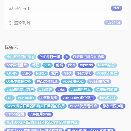
内存占用
9MB
渲染耗时
15234ms
标签云
小小孩子们的Blog
PHP每日一学
js
PHP数组相关的函数
php数组函数
笔记
vue
前端
php
typecho
Nuxt3学习
jQuery
vue3
Nuxt3
源码
react
react学习
vue状态管理
Go基本数据类型
静态文件加速
vue使用vuex
vue路由配置
vue路由使用方法
cdn加速
axios
vue路由守卫
免费静态加速
cdn
vue router
go数据类型
vue router 多个路由
JavaScript
Axios 请求拦截器和响应拦截器的作用
nuxt3使用组件库
静态资源加速
vscode配置
vue使用pinia
处理 Axios 响应的 HTTP 状态码非 200 的情况
封装 Axios 实例时如何添加公共参数
在 Vue 中使用 Axios 发送请求