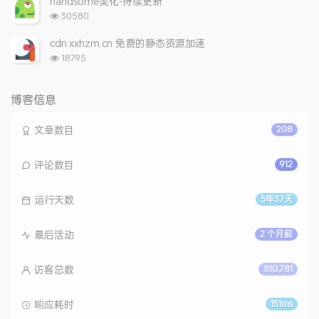
handsome美化-持续更新
数:
浏
30580
览
次
cdn.xxhzm.cn 免费的静态资源加速
数:
浏
18795
览
次
数:
博客信息
文章数目
208
评论数目
912
运行天数
5年37天
最后活动
2 个月前
访客总数
810,781
响应耗时
151ms