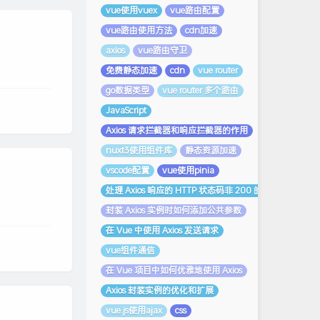
vue使用vuex
vue路由配置
vue路由使用方法
cdn加速
axios
vue路由守卫
免费静态加速
cdn
vue router
go数据类型
vue router 多个路由
JavaScript
Axios 请求拦截器和响应拦截器的作用
nuxt3使用组件库
静态资源加速
vscode配置
vue使用pinia
处理 Axios 响应的 HTTP 状态码非 200 的情况
封装 Axios 实例时如何添加公共参数
在 Vue 中使用 Axios 发送请求
vue组件通信
在 Vue 项目中如何优雅地使用 Axios
Axios 封装实例的优化和扩展
vue.js使用ajax
css