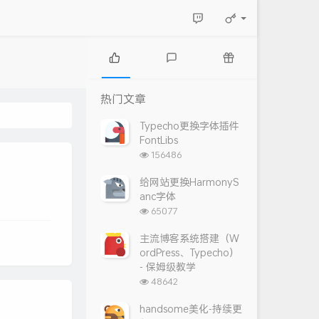
热
最
随
门
新
机
热门文章
文
评
文
章
论
章
Typecho更换字体插件
FontLibs
浏
156486
览
次
给网站更换HarmonyS
数:
anc字体
浏
65077
览
次
主流博客系统搭建（W
数:
ordPress、Typecho）
- 保姆级教学
浏
48642
览
次
handsome美化-持续更
数: