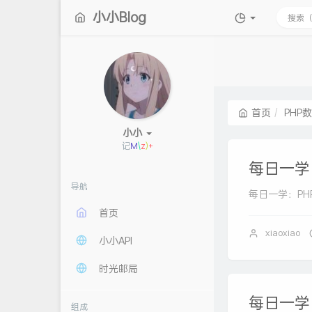
小小Blog
首页
PHP
小小
记
n
V
]
S
8
每日一学：P
导航
每日一学：PHP 中的
首页
xiaoxiao
小小API
时光邮局
每日一学：
组成