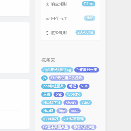
响应耗时
118ms
内存占用
9MB
渲染耗时
20388ms
标签云
小小孩子们的Blog
PHP每日一学
js
PHP数组相关的函数
php数组函数
笔记
vue
前端
php
typecho
Nuxt3学习
jQuery
vue3
Nuxt3
源码
react
react学习
vue状态管理
Go基本数据类型
静态文件加速