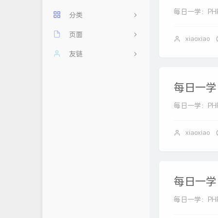
每日一学：PHP 中
分类
页面
11
xiaoxiao
每日60秒，阅读天下事
友链
2
其他
友情链接
忆梦小站
每日一学：P
前端
时光机
云云星羽
每日一学：PHP 中的
后端
留言板
AHdark Blog
数据库
归档
浮云翩迁之间
xiaoxiao
关于
Mlikiowa Home Village
隐私政策
白鸽小屋
每日一学：P
小屁の 博客
每日一学：PHP 中的
荒妖博客