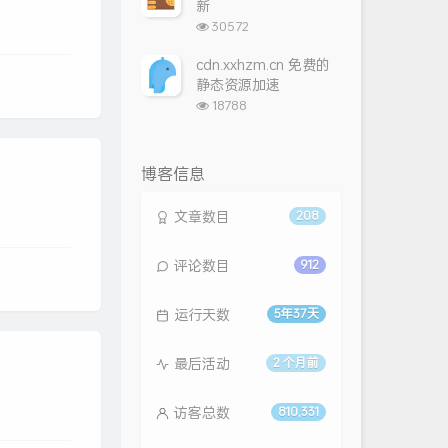
新
浏
30572
览
次
cdn.xxhzm.cn 免费的
数:
静态资源加速
浏
18788
览
次
数:
博客信息
文章数目
208
评论数目
912
运行天数
5年37天
最后活动
2 个月前
访客总数
810,331