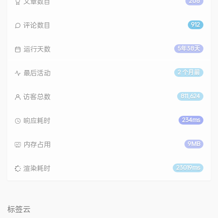
文章数目
208
评论数目
912
运行天数
5年38天
最后活动
2 个月前
访客总数
811,624
响应耗时
234ms
内存占用
9MB
渲染耗时
23019ms
标签云