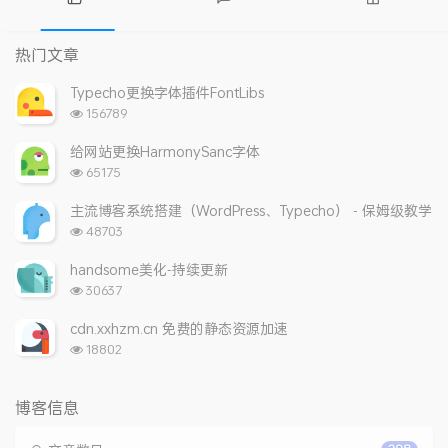
热
最
随
门
新
机
热门文章
文
评
文
章
论
章
Typecho更换字体插件FontLibs
浏
156789
览
次
给网站更换HarmonySanc字体
数:
浏
65175
览
次
主流博客系统搭建（WordPress、Typecho） - 保姆级教学
数:
浏
48703
览
次
handsome美化-持续更新
数:
浏
30637
览
次
cdn.xxhzm.cn 免费的静态资源加速
数:
浏
18802
览
次
数:
博客信息