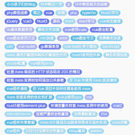
小小孩子们的Blog
PHP每日一学
js
PHP数组相关的函数
php数组函数
笔记
vue
前端
php
typecho
Nuxt3学习
jQuery
vue3
Nuxt3
源码
react
react学习
vue状态管理
Go基本数据类型
静态文件加速
vue使用vuex
vue路由配置
vue路由使用方法
cdn加速
axios
vue路由守卫
免费静态加速
cdn
vue router
go数据类型
vue router 多个路由
JavaScript
Axios 请求拦截器和响应拦截器的作用
nuxt3使用组件库
静态资源加速
vscode配置
vue使用pinia
处理 Axios 响应的 HTTP 状态码非 200 的情况
封装 Axios 实例时如何添加公共参数
在 Vue 中使用 Axios 发送请求
vue组件通信
在 Vue 项目中如何优雅地使用 Axios
Axios 封装实例的优化和扩展
vue.js使用ajax
css
nuxt3使用element-plus
环境变量在封装 Axios 实例中的使用
vue2
cdn.xxhzm.cn
宝塔严重安全性漏洞
宝塔最新漏洞
ES6
vue组件共享数据
Axios 401 错误自动跳转到登录页面的实现
vuex详解
vue组件
12月9日宝塔安全性漏洞
0day漏洞
jsdelivr