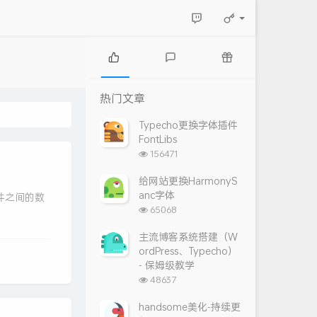
热
最
随
门
新
机
热门文章
文
评
文
章
论
章
Typecho更换字体插件
FontLibs
浏
156471
览
次
给网站更换HarmonyS
数:
anc字体
件之间的数
浏
65068
览
次
主流博客系统搭建（W
数:
ordPress、Typecho）
- 保姆级教学
浏
48637
览
次
handsome美化-持续更
数: