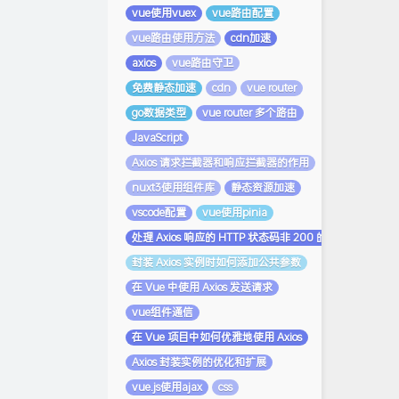
vue使用vuex
vue路由配置
vue路由使用方法
cdn加速
axios
vue路由守卫
免费静态加速
cdn
vue router
go数据类型
vue router 多个路由
JavaScript
Axios 请求拦截器和响应拦截器的作用
nuxt3使用组件库
静态资源加速
vscode配置
vue使用pinia
处理 Axios 响应的 HTTP 状态码非 200 的情况
封装 Axios 实例时如何添加公共参数
在 Vue 中使用 Axios 发送请求
vue组件通信
在 Vue 项目中如何优雅地使用 Axios
Axios 封装实例的优化和扩展
vue.js使用ajax
css