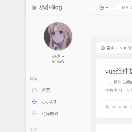
小小Blog
首页
vue
小小
记录美好
\
L
vue组
导航
一、组件之间
首页
据共享2.1、父组.
小小API
xiaoxiao
时光邮局
组成