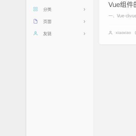
Vue组
分类
一、Vue-cliv
页面
11
xiaoxiao
每日60秒，阅读天下事
友链
2
其他
友情链接
忆梦小站
前端
时光机
云云星羽
后端
留言板
AHdark Blog
数据库
归档
浮云翩迁之间
关于
Mlikiowa Home Village
隐私政策
白鸽小屋
小屁の 博客
荒妖博客