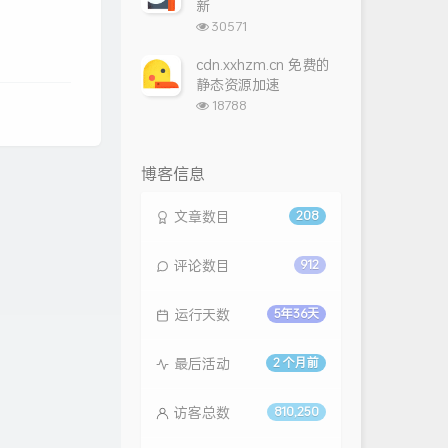
新
浏
30571
览
次
cdn.xxhzm.cn 免费的
数:
静态资源加速
浏
18788
览
次
数:
博客信息
文章数目
208
评论数目
912
运行天数
5年36天
最后活动
2 个月前
访客总数
810,250