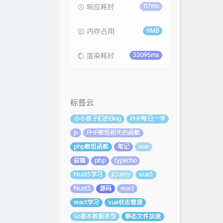
响应耗时
117ms
内存占用
9MB
渲染耗时
32095ms
标签云
小小孩子们的Blog
PHP每日一学
js
PHP数组相关的函数
php数组函数
笔记
vue
前端
php
typecho
Nuxt3学习
jQuery
vue3
Nuxt3
源码
react
react学习
vue状态管理
Go基本数据类型
静态文件加速