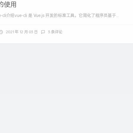
件的使用
ue-cli介绍vue-cli 是 Vue.js 开发的标准工具。它简化了程序员基于...
2021 年 12 月 03 日
3 条评论