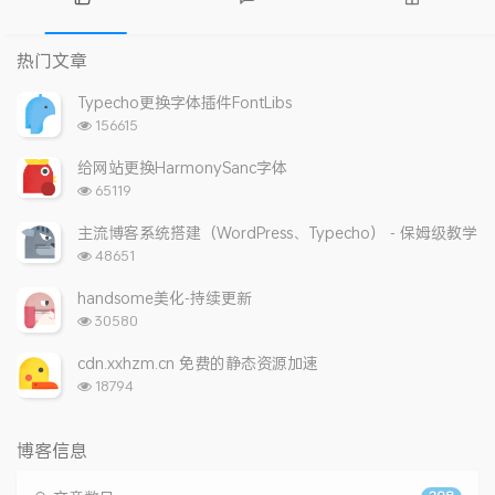
热
最
随
门
新
机
热门文章
文
评
文
章
论
章
Typecho更换字体插件FontLibs
浏
156615
览
次
给网站更换HarmonySanc字体
数:
浏
65119
览
次
主流博客系统搭建（WordPress、Typecho） - 保姆级教学
数:
浏
48651
览
次
handsome美化-持续更新
数:
浏
30580
览
次
cdn.xxhzm.cn 免费的静态资源加速
数:
浏
18794
览
次
数:
博客信息