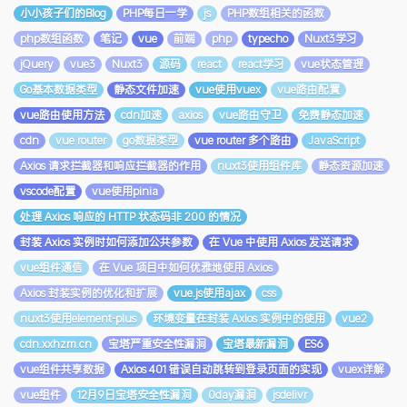
小小孩子们的Blog
PHP每日一学
js
PHP数组相关的函数
php数组函数
笔记
vue
前端
php
typecho
Nuxt3学习
jQuery
vue3
Nuxt3
源码
react
react学习
vue状态管理
Go基本数据类型
静态文件加速
vue使用vuex
vue路由配置
vue路由使用方法
cdn加速
axios
vue路由守卫
免费静态加速
cdn
vue router
go数据类型
vue router 多个路由
JavaScript
Axios 请求拦截器和响应拦截器的作用
nuxt3使用组件库
静态资源加速
vscode配置
vue使用pinia
处理 Axios 响应的 HTTP 状态码非 200 的情况
封装 Axios 实例时如何添加公共参数
在 Vue 中使用 Axios 发送请求
vue组件通信
在 Vue 项目中如何优雅地使用 Axios
Axios 封装实例的优化和扩展
vue.js使用ajax
css
nuxt3使用element-plus
环境变量在封装 Axios 实例中的使用
vue2
cdn.xxhzm.cn
宝塔严重安全性漏洞
宝塔最新漏洞
ES6
vue组件共享数据
Axios 401 错误自动跳转到登录页面的实现
vuex详解
vue组件
12月9日宝塔安全性漏洞
0day漏洞
jsdelivr