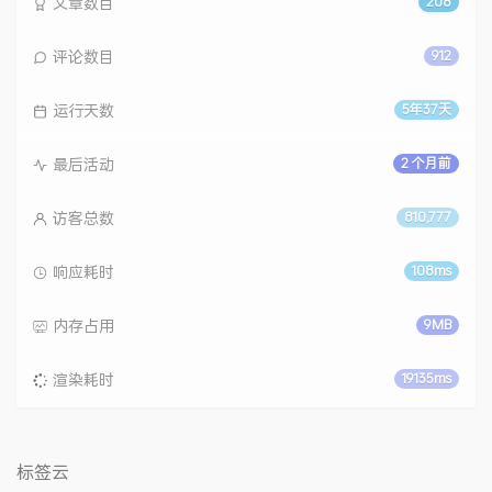
文章数目
208
评论数目
912
运行天数
5年37天
最后活动
2 个月前
访客总数
810,777
响应耗时
108ms
内存占用
9MB
渲染耗时
19135ms
标签云