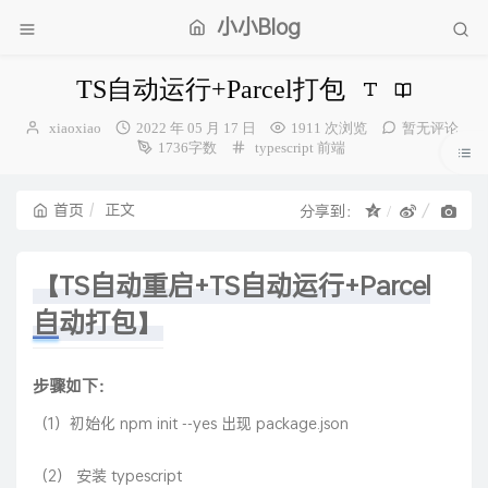
小小Blog
TS自动运行+Parcel打包
博
发
xiaoxiao
2022 年 05 月 17 日
1911 次浏览
暂无评论
主：
布
分
1736字数
typescript
前端
时
类：
间：
首页
正文
分享到：
【TS自动重启+TS自动运行+Parcel
自动打包】
步骤如下：
（1）初始化 npm init --yes 出现 package.json
（2） 安装 typescript