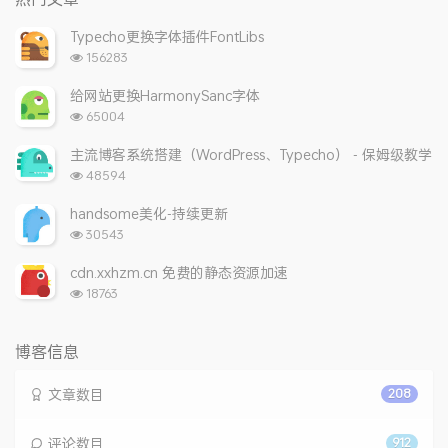
文
评
文
章
论
章
Typecho更换字体插件FontLibs
浏
156283
览
次
给网站更换HarmonySanc字体
数:
浏
65004
览
次
主流博客系统搭建（WordPress、Typecho） - 保姆级教学
数:
浏
48594
览
次
handsome美化-持续更新
数:
浏
30543
览
次
cdn.xxhzm.cn 免费的静态资源加速
数:
浏
18763
览
次
数:
博客信息
文章数目
208
评论数目
912