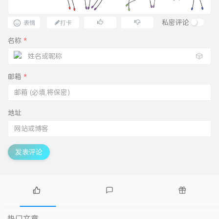
私密评论
表情
打卡
名称
*
🎲
邮箱
*
地址
发表评论
热
最
随
门
新
机
热门文章