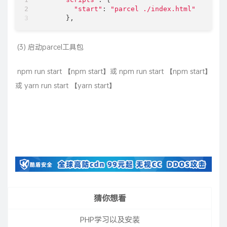
"start"
: 
"parcel ./index.html"
      },
​ (3) 启动parcel工具包
​ npm run start 【npm start】或 npm run start 【npm start】
或 yarn run start 【yarn start】
猜你想看
PHP学习以及安装