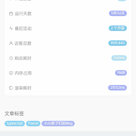
运行天数
5年36天
最后活动
2 个月前
访客总数
809,440
响应耗时
566ms
内存占用
9MB
渲染耗时
21532ms
文章标签
typescript
Parcel
小小孩子们的Blog