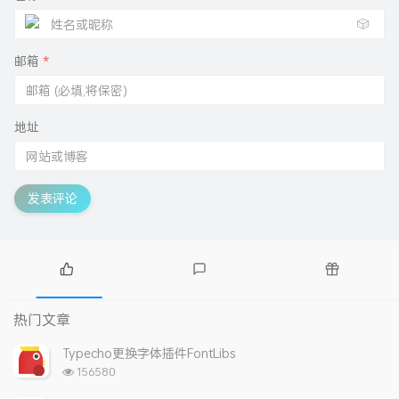
🎲
邮箱
*
地址
发表评论
热
最
随
门
新
机
热门文章
文
评
文
章
论
章
Typecho更换字体插件FontLibs
浏
156580
览