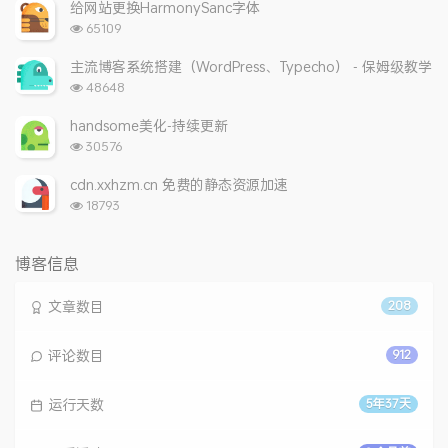
次
给网站更换HarmonySanc字体
数:
浏
65109
览
次
主流博客系统搭建（WordPress、Typecho） - 保姆级教学
数:
浏
48648
览
次
handsome美化-持续更新
数:
浏
30576
览
次
cdn.xxhzm.cn 免费的静态资源加速
数:
浏
18793
览
次
数:
博客信息
文章数目
208
评论数目
912
运行天数
5年37天