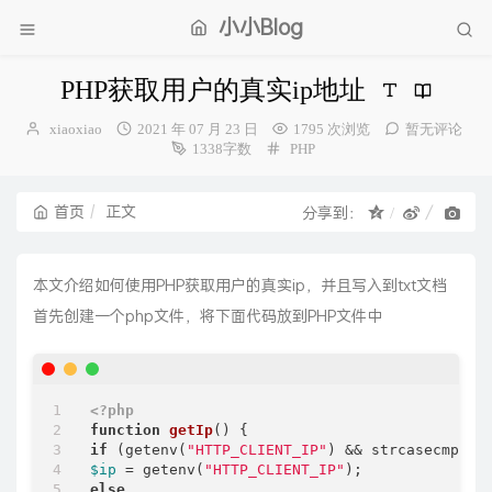
小小Blog
PHP获取用户的真实ip地址
博
发
xiaoxiao
2021 年 07 月 23 日
1795 次浏览
暂无评论
主：
布
分
1338字数
PHP
时
类：
间：
首页
正文
分享到：
本文介绍如何使用PHP获取用户的真实ip，并且写入到txt文档
首先创建一个php文件，将下面代码放到PHP文件中
<?php
function
getIp
(
) 
if
 (getenv(
"HTTP_CLIENT_IP"
) && strcasecmp(ge
$ip
 = getenv(
"HTTP_CLIENT_IP"
else