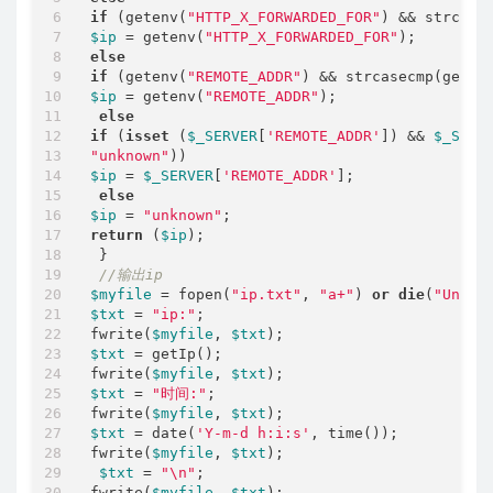
if
 (getenv(
"HTTP_X_FORWARDED_FOR"
) && strcase
$ip
 = getenv(
"HTTP_X_FORWARDED_FOR"
else
if
 (getenv(
"REMOTE_ADDR"
) && strcasecmp(geten
$ip
 = getenv(
"REMOTE_ADDR"
);

else
if
 (
isset
 (
$_SERVER
[
'REMOTE_ADDR'
]) && 
$_SERV
"unknown"
$ip
 = 
$_SERVER
[
'REMOTE_ADDR'
];

else
$ip
 = 
"unknown"
return
 (
$ip
);

 }

//输出ip
$myfile
 = fopen(
"ip.txt"
, 
"a+"
) 
or
die
(
"Unabl
$txt
 = 
"ip:"
;

fwrite(
$myfile
, 
$txt
$txt
 = getIp();

fwrite(
$myfile
, 
$txt
$txt
 = 
"时间:"
;

fwrite(
$myfile
, 
$txt
$txt
 = date(
'Y-m-d h:i:s'
, time());

fwrite(
$myfile
, 
$txt
);              

$txt
 = 
"\n"
;

fwrite(
$myfile
, 
$txt
);
