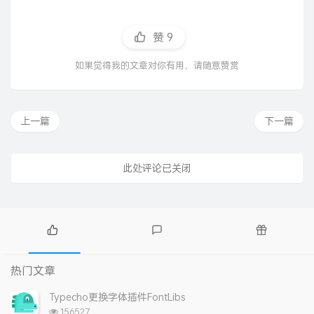
赞
9
如果觉得我的文章对你有用，请随意赞赏
上一篇
下一篇
此处评论已关闭
热
最
随
门
新
机
热门文章
文
评
文
章
论
章
Typecho更换字体插件FontLibs
浏
156527