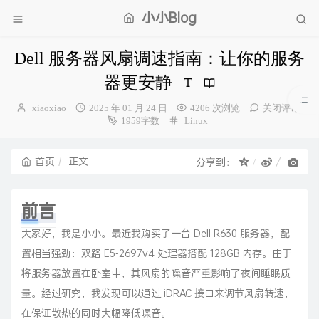
小小Blog
Dell 服务器风扇调速指南：让你的服务
器更安静
博
发
xiaoxiao
2025 年 01 月 24 日
4206 次浏览
关闭评论
主：
布
分
1959字数
Linux
时
类：
间：
首页
正文
分享到：
前言
大家好，我是小小。最近我购买了一台 Dell R630 服务器，配
置相当强劲：双路 E5-2697v4 处理器搭配 128GB 内存。由于
将服务器放置在卧室中，其风扇的噪音严重影响了夜间睡眠质
量。经过研究，我发现可以通过 iDRAC 接口来调节风扇转速，
在保证散热的同时大幅降低噪音。