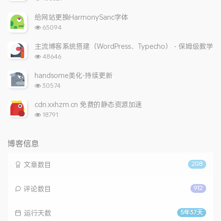
览
次
给网站更换HarmonySanc字体
数:
浏
65094
览
次
主流博客系统搭建（WordPress、Typecho） - 保姆级教学
数:
浏
48646
览
次
handsome美化-持续更新
数:
浏
30574
览
次
cdn.xxhzm.cn 免费的静态资源加速
数:
浏
18791
览
次
数:
博客信息
文章数目
208
评论数目
912
运行天数
5年37天