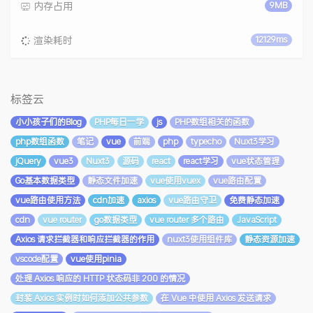
内存占用
9MB
渲染耗时
12129ms
标签云
小小孩子们的Blog
PHP每日一学
js
PHP数组相关的函数
php数组函数
笔记
vue
前端
php
typecho
Nuxt3学习
jQuery
vue3
Nuxt3
源码
react
react学习
vue状态管理
Go基本数据类型
静态文件加速
vue使用vuex
vue路由配置
vue路由使用方法
cdn加速
axios
vue路由守卫
免费静态加速
cdn
vue router
go数据类型
vue router 多个路由
JavaScript
Axios 请求拦截器和响应拦截器的作用
nuxt3使用组件库
静态资源加速
vscode配置
vue使用pinia
处理 Axios 响应的 HTTP 状态码非 200 的情况
封装 Axios 实例时如何添加公共参数
在 Vue 中使用 Axios 发送请求