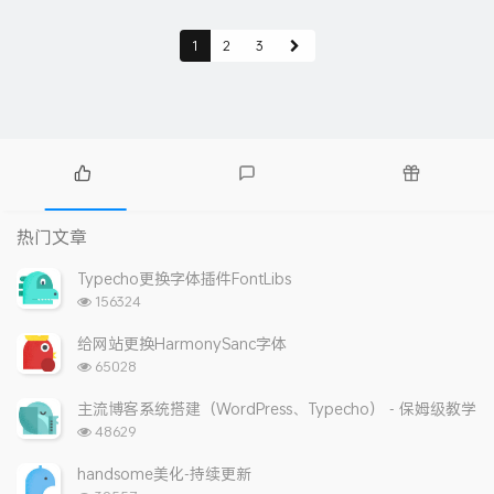
1
2
3
热
最
随
门
新
机
热门文章
文
评
文
章
论
章
Typecho更换字体插件FontLibs
浏
156324
览
次
给网站更换HarmonySanc字体
数:
浏
65028
览
次
主流博客系统搭建（WordPress、Typecho） - 保姆级教学
数:
浏
48629
览
次
handsome美化-持续更新
数: