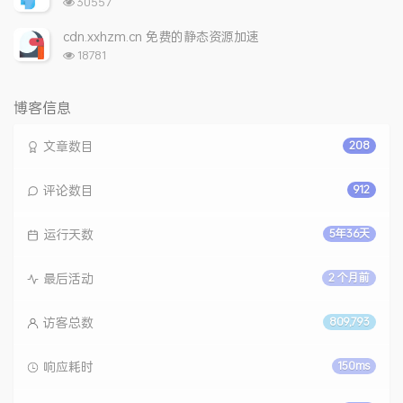
浏
30557
览
次
cdn.xxhzm.cn 免费的静态资源加速
数:
浏
18781
览
次
数:
博客信息
文章数目
208
评论数目
912
运行天数
5年36天
最后活动
2 个月前
访客总数
809,793
响应耗时
150ms