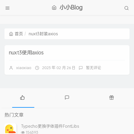
小小Blog
首页
nuxt3封装axios
nuxt3使用axios
xiaoxiao
2023 年 02 月 26 日
暂无评论
热
最
随
门
新
机
热门文章
文
评
文
章
论
章
Typecho更换字体插件FontLibs
浏
156393