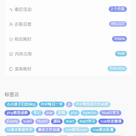
最后活动
2 个月前
访客总数
810,027
响应耗时
106ms
内存占用
9MB
渲染耗时
15804ms
标签云
小小孩子们的Blog
PHP每日一学
js
PHP数组相关的函数
php数组函数
笔记
vue
前端
php
typecho
Nuxt3学习
jQuery
vue3
Nuxt3
源码
react
react学习
vue状态管理
Go基本数据类型
静态文件加速
vue使用vuex
vue路由配置