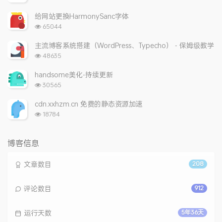
览
次
给网站更换HarmonySanc字体
数:
浏
65044
览
次
主流博客系统搭建（WordPress、Typecho） - 保姆级教学
数:
浏
48635
览
次
handsome美化-持续更新
数:
浏
30565
览
次
cdn.xxhzm.cn 免费的静态资源加速
数:
浏
18784
览
次
数:
博客信息
文章数目
208
评论数目
912
运行天数
5年36天