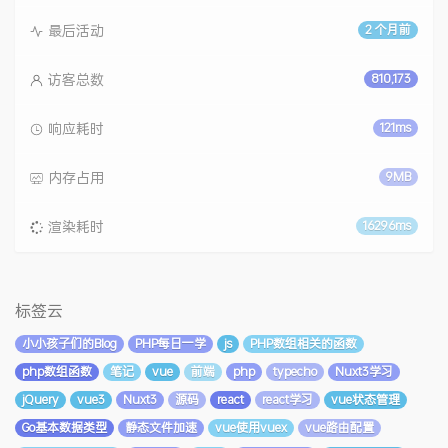
最后活动
2 个月前
访客总数
810,173
响应耗时
121ms
内存占用
9MB
渲染耗时
16296ms
标签云
小小孩子们的Blog
PHP每日一学
js
PHP数组相关的函数
php数组函数
笔记
vue
前端
php
typecho
Nuxt3学习
jQuery
vue3
Nuxt3
源码
react
react学习
vue状态管理
Go基本数据类型
静态文件加速
vue使用vuex
vue路由配置