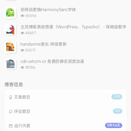
览
次
给网站更换HarmonySanc字体
数:
浏
65056
览
次
主流博客系统搭建（WordPress、Typecho） - 保姆级教学
数:
浏
48637
览
次
handsome美化-持续更新
数:
浏
30571
览
次
cdn.xxhzm.cn 免费的静态资源加速
数:
浏
18786
览
次
数:
博客信息
文章数目
208
评论数目
912
运行天数
5年36天