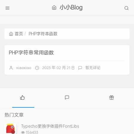
小小Blog
首页
PHP字符串函数
PHP字符串常用函数
xiaoxiao
2023 年 02 月 21 日
暂无评论
热
最
随
门
新
机
热门文章
文
评
文
章
论
章
Typecho更换字体插件FontLibs
浏
156433