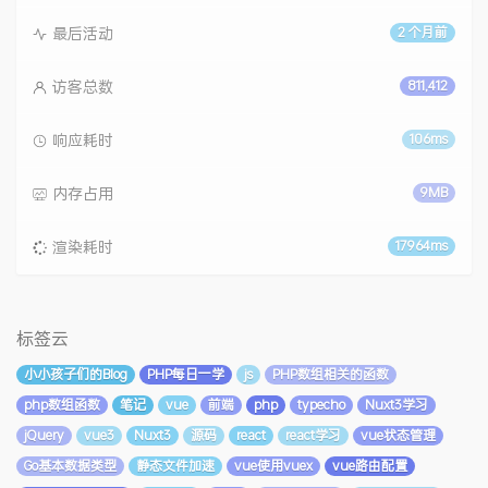
最后活动
2 个月前
访客总数
811,412
响应耗时
106ms
内存占用
9MB
渲染耗时
17964ms
标签云
小小孩子们的Blog
PHP每日一学
js
PHP数组相关的函数
php数组函数
笔记
vue
前端
php
typecho
Nuxt3学习
jQuery
vue3
Nuxt3
源码
react
react学习
vue状态管理
Go基本数据类型
静态文件加速
vue使用vuex
vue路由配置