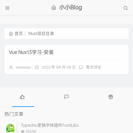
小小Blog
首页
Nuxt项目目录
Vue Nuxt3学习-安装
xiaoxiao
2022 年 08 月 08 日
暂无评论
热
最
随
门
新
机
热门文章
文
评
文
章
论
章
Typecho更换字体插件FontLibs
浏
156761