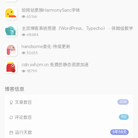
览
次
给网站更换HarmonySanc字体
数:
浏
65166
览
次
主流博客系统搭建（WordPress、Typecho） - 保姆级教学
数:
浏
48684
览
次
handsome美化-持续更新
数:
浏
30635
览
次
cdn.xxhzm.cn 免费的静态资源加速
数:
浏
18799
览
次
数:
博客信息
文章数目
208
评论数目
912
运行天数
5年38天