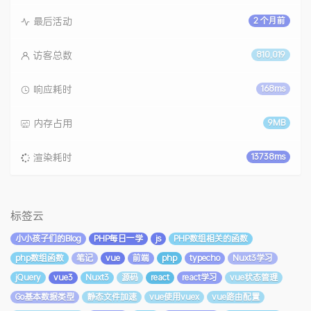
最后活动
2 个月前
访客总数
810,019
响应耗时
168ms
内存占用
9MB
渲染耗时
13738ms
标签云
小小孩子们的Blog
PHP每日一学
js
PHP数组相关的函数
php数组函数
笔记
vue
前端
php
typecho
Nuxt3学习
jQuery
vue3
Nuxt3
源码
react
react学习
vue状态管理
Go基本数据类型
静态文件加速
vue使用vuex
vue路由配置