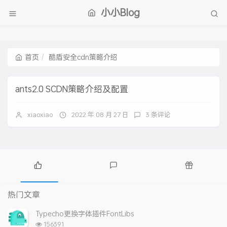
小小Blog
首页
酷盾安全cdn策略介绍
ants2.0 SCDN策略介绍及配置
xiaoxiao
2022 年 08 月 27 日
3 条评论
热
最
随
门
新
机
热门文章
文
评
文
章
论
章
Typecho更换字体插件FontLibs
浏
156391