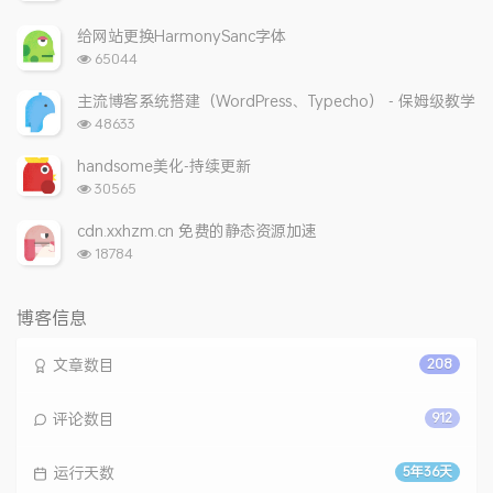
览
次
给网站更换HarmonySanc字体
数:
浏
65044
览
次
主流博客系统搭建（WordPress、Typecho） - 保姆级教学
数:
浏
48633
览
次
handsome美化-持续更新
数:
浏
30565
览
次
cdn.xxhzm.cn 免费的静态资源加速
数:
浏
18784
览
次
数:
博客信息
文章数目
208
评论数目
912
运行天数
5年36天