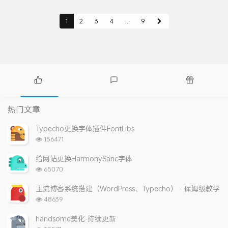
1
2
3
4
...
9
热
最
随
门
新
机
热门文章
文
评
文
章
论
章
Typecho更换字体插件FontLibs
浏
156471
览
次
给网站更换HarmonySanc字体
数:
浏
65070
览
次
主流博客系统搭建（WordPress、Typecho） - 保姆级教学
数:
浏
48639
览
次
handsome美化-持续更新
数: