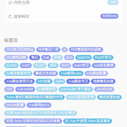
内存占用
9MB
渲染耗时
15882ms
标签云
小小孩子们的Blog
PHP每日一学
js
PHP数组相关的函数
php数组函数
笔记
vue
前端
php
typecho
Nuxt3学习
jQuery
vue3
Nuxt3
源码
react
react学习
vue状态管理
Go基本数据类型
静态文件加速
vue使用vuex
vue路由配置
vue路由使用方法
cdn加速
axios
vue路由守卫
免费静态加速
cdn
vue router
go数据类型
vue router 多个路由
JavaScript
Axios 请求拦截器和响应拦截器的作用
nuxt3使用组件库
静态资源加速
vscode配置
vue使用pinia
处理 Axios 响应的 HTTP 状态码非 200 的情况
封装 Axios 实例时如何添加公共参数
在 Vue 中使用 Axios 发送请求