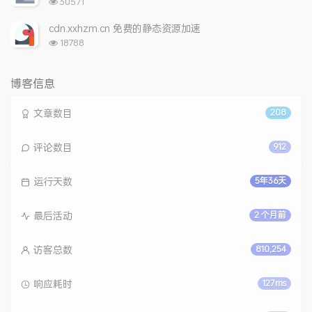
浏
30571
览
次
cdn.xxhzm.cn 免费的静态资源加速
数:
浏
18788
览
次
数:
博客信息
文章数目
208
评论数目
912
运行天数
5年36天
最后活动
2 个月前
访客总数
810,254
响应耗时
127ms