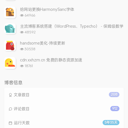
览
次
给网站更换HarmonySanc字体
数:
浏
64966
览
次
主流博客系统搭建（WordPress、Typecho） - 保姆级教学
数:
浏
48592
览
次
handsome美化-持续更新
数:
浏
30538
览
次
cdn.xxhzm.cn 免费的静态资源加速
数:
浏
18761
览
次
数:
博客信息
文章数目
208
评论数目
912
运行天数
5年35天