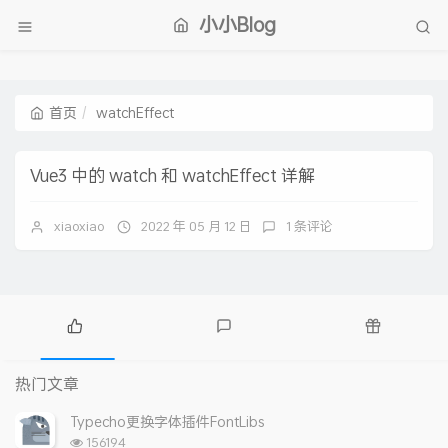
小小Blog
首页
watchEffect
Vue3 中的 watch 和 watchEffect 详解
xiaoxiao
2022 年 05 月 12 日
1 条评论
热
最
随
门
新
机
热门文章
文
评
文
章
论
章
Typecho更换字体插件FontLibs
浏
156194