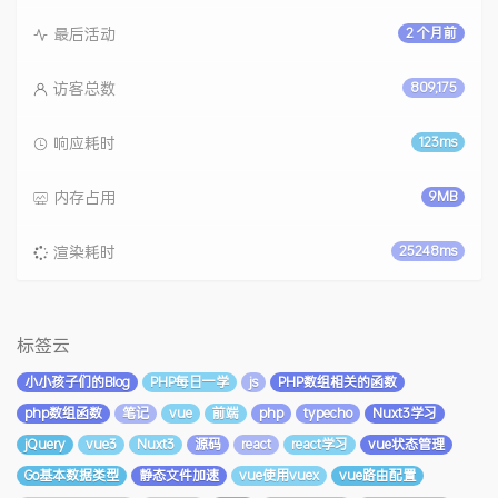
最后活动
2 个月前
访客总数
809,175
响应耗时
123ms
内存占用
9MB
渲染耗时
25248ms
标签云
小小孩子们的Blog
PHP每日一学
js
PHP数组相关的函数
php数组函数
笔记
vue
前端
php
typecho
Nuxt3学习
jQuery
vue3
Nuxt3
源码
react
react学习
vue状态管理
Go基本数据类型
静态文件加速
vue使用vuex
vue路由配置