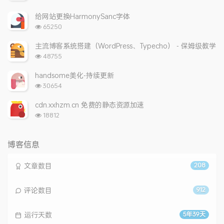
览
次
给网站更换HarmonySanc字体
数:
浏
65250
览
次
主流博客系统搭建（WordPress、Typecho） - 保姆级教学
数:
浏
48755
览
次
handsome美化-持续更新
数:
浏
30654
览
次
cdn.xxhzm.cn 免费的静态资源加速
数:
浏
18812
览
次
数:
博客信息
文章数目
208
评论数目
912
运行天数
5年39天