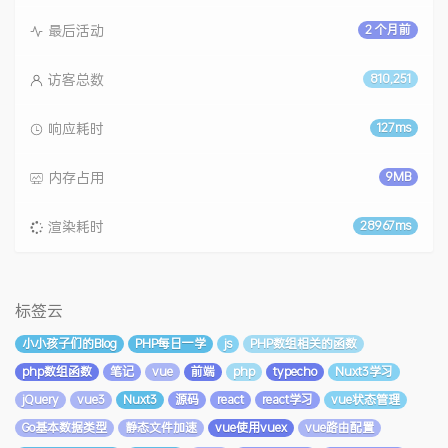
最后活动
2 个月前
访客总数
810,251
响应耗时
127ms
内存占用
9MB
渲染耗时
28967ms
标签云
小小孩子们的Blog
PHP每日一学
js
PHP数组相关的函数
php数组函数
笔记
vue
前端
php
typecho
Nuxt3学习
jQuery
vue3
Nuxt3
源码
react
react学习
vue状态管理
Go基本数据类型
静态文件加速
vue使用vuex
vue路由配置