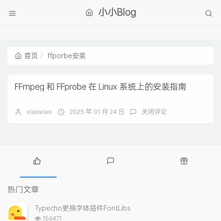
小小Blog
首页
ffporbe安装
FFmpeg 和 FFprobe 在 Linux 系统上的安装指南
xiaoxiao
2025 年 01 月 24 日
关闭评论
热
最
随
门
新
机
热门文章
文
评
文
章
论
章
Typecho更换字体插件FontLibs
浏
156471