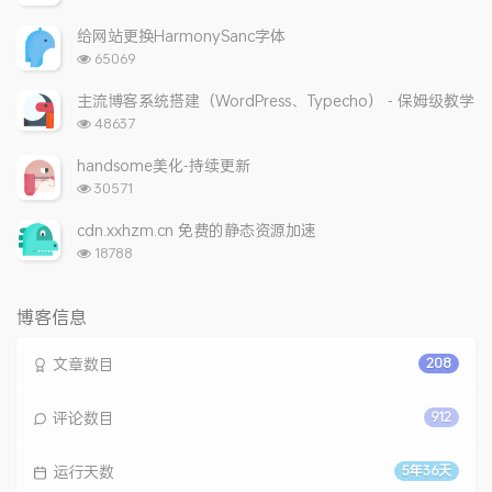
览
次
给网站更换HarmonySanc字体
数:
浏
65069
览
次
主流博客系统搭建（WordPress、Typecho） - 保姆级教学
数:
浏
48637
览
次
handsome美化-持续更新
数:
浏
30571
览
次
cdn.xxhzm.cn 免费的静态资源加速
数:
浏
18788
览
次
数:
博客信息
文章数目
208
评论数目
912
运行天数
5年36天