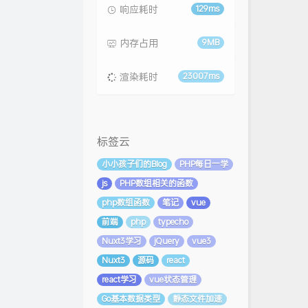
响应耗时
129ms
内存占用
9MB
渲染耗时
23007ms
标签云
小小孩子们的Blog
PHP每日一学
js
PHP数组相关的函数
php数组函数
笔记
vue
前端
php
typecho
Nuxt3学习
jQuery
vue3
Nuxt3
源码
react
react学习
vue状态管理
Go基本数据类型
静态文件加速