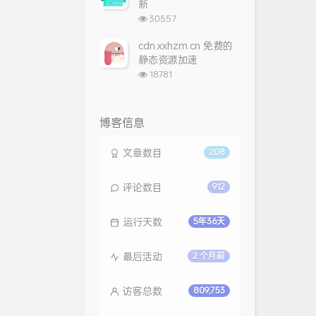
新
浏
30557
览
次
cdn.xxhzm.cn 免费的
数:
静态资源加速
浏
18781
览
次
数:
博客信息
文章数目
208
评论数目
912
运行天数
5年36天
最后活动
2 个月前
访客总数
809,753