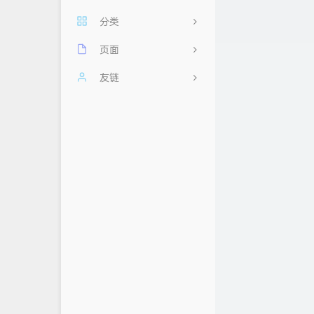
分类
页面
11
每日60秒，阅读天下事
友链
2
其他
友情链接
忆梦小站
前端
时光机
云云星羽
后端
留言板
AHdark Blog
数据库
归档
浮云翩迁之间
关于
Mlikiowa Home Village
隐私政策
白鸽小屋
小屁の 博客
荒妖博客