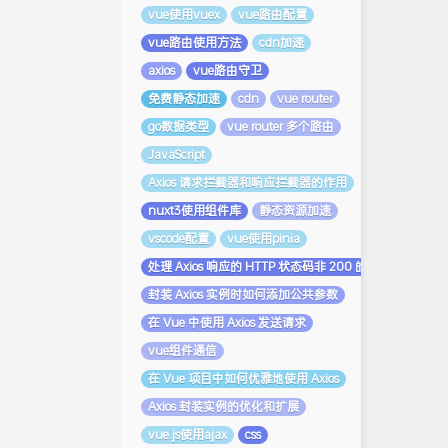
vue使用vuex
vue路由配置
vue路由使用方法
cdn加速
axios
vue路由守卫
免费静态加速
cdn
vue router
go数据类型
vue router 多个路由
JavaScript
Axios 请求拦截器和响应拦截器的作用
nuxt3使用组件库
静态资源加速
vscode配置
vue使用pinia
处理 Axios 响应的 HTTP 状态码非 200 的情况
封装 Axios 实例时如何添加公共参数
在 Vue 中使用 Axios 发送请求
vue组件通信
在 Vue 项目中如何优雅地使用 Axios
Axios 封装实例的优化和扩展
vue.js使用ajax
css