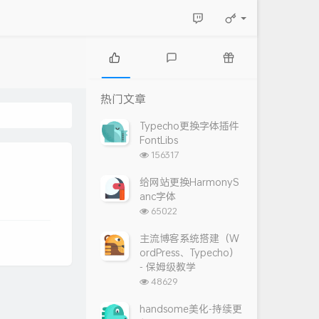
热
最
随
门
新
机
热门文章
文
评
文
章
论
章
Typecho更换字体插件
FontLibs
浏
156317
览
次
给网站更换HarmonyS
数:
anc字体
浏
65022
览
次
主流博客系统搭建（W
数:
ordPress、Typecho）
- 保姆级教学
浏
48629
览
次
handsome美化-持续更
数: