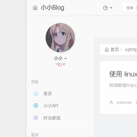
小小Blog
首页
cqht
小小
记录美
e
]
'
使用 lin
导航
视频教程https://
首页
xiaoxiao
小小API
时光邮局
组成