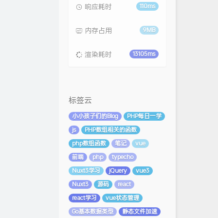
响应耗时
110ms
内存占用
9MB
渲染耗时
13105ms
标签云
小小孩子们的Blog
PHP每日一学
js
PHP数组相关的函数
php数组函数
笔记
vue
前端
php
typecho
Nuxt3学习
jQuery
vue3
Nuxt3
源码
react
react学习
vue状态管理
Go基本数据类型
静态文件加速