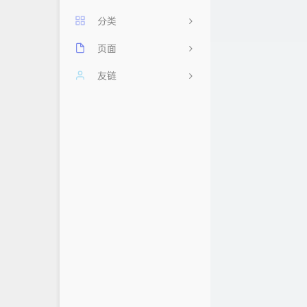
分类
页面
11
每日60秒，阅读天下事
友链
2
其他
友情链接
忆梦小站
前端
时光机
云云星羽
后端
留言板
AHdark Blog
数据库
归档
浮云翩迁之间
关于
Mlikiowa Home Village
隐私政策
白鸽小屋
小屁の 博客
荒妖博客