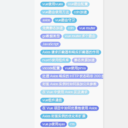
vue使用vuex
vue路由配置
vue路由使用方法
cdn加速
axios
vue路由守卫
免费静态加速
cdn
vue router
go数据类型
vue router 多个路由
JavaScript
Axios 请求拦截器和响应拦截器的作用
nuxt3使用组件库
静态资源加速
vscode配置
vue使用pinia
处理 Axios 响应的 HTTP 状态码非 200 的情况
封装 Axios 实例时如何添加公共参数
在 Vue 中使用 Axios 发送请求
vue组件通信
在 Vue 项目中如何优雅地使用 Axios
Axios 封装实例的优化和扩展
vue.js使用ajax
css