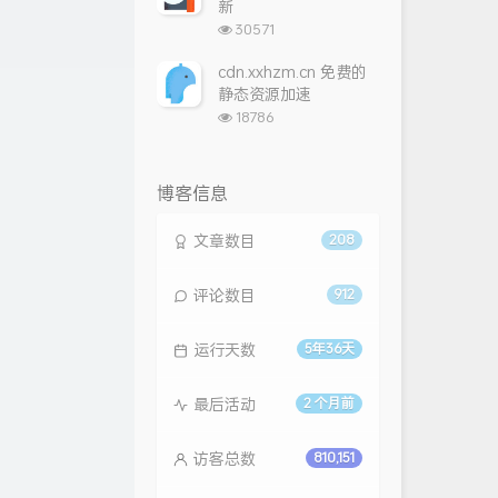
新
浏
30571
览
次
cdn.xxhzm.cn 免费的
数:
静态资源加速
浏
18786
览
次
数:
博客信息
文章数目
208
评论数目
912
运行天数
5年36天
最后活动
2 个月前
访客总数
810,151