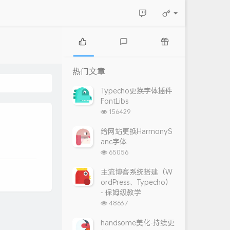
热
最
随
门
新
机
热门文章
文
评
文
章
论
章
Typecho更换字体插件
FontLibs
浏
156429
览
次
给网站更换HarmonyS
数:
anc字体
浏
65056
览
次
主流博客系统搭建（W
数:
ordPress、Typecho）
- 保姆级教学
浏
48637
览
次
handsome美化-持续更
数: