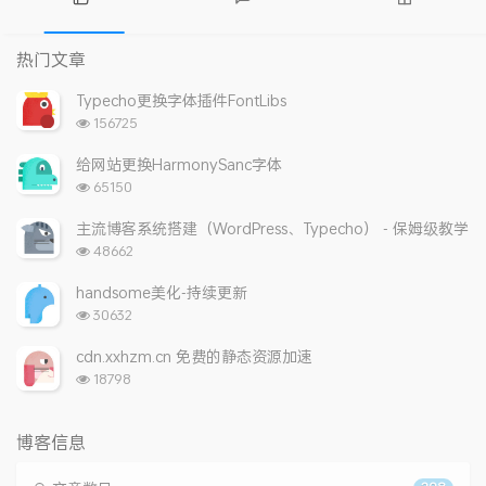
热
最
随
门
新
机
热门文章
文
评
文
章
论
章
Typecho更换字体插件FontLibs
浏
156725
览
次
给网站更换HarmonySanc字体
数:
浏
65150
览
次
主流博客系统搭建（WordPress、Typecho） - 保姆级教学
数:
浏
48662
览
次
handsome美化-持续更新
数:
浏
30632
览
次
cdn.xxhzm.cn 免费的静态资源加速
数:
浏
18798
览
次
数:
博客信息