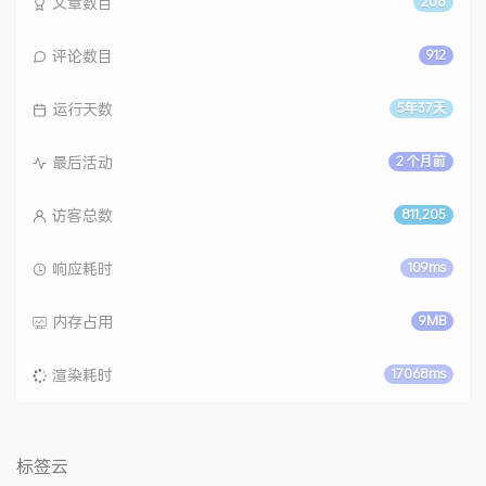
文章数目
208
评论数目
912
运行天数
5年37天
最后活动
2 个月前
访客总数
811,205
响应耗时
109ms
内存占用
9MB
渲染耗时
17068ms
标签云