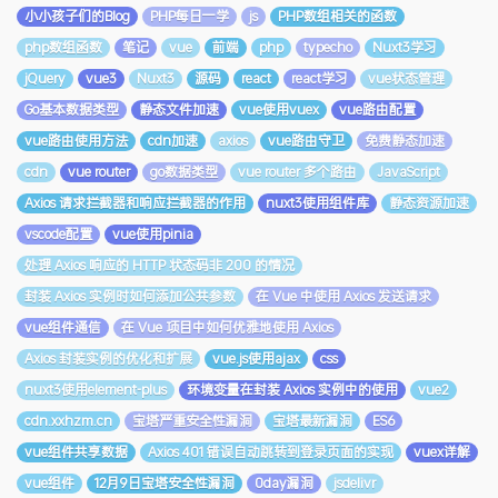
小小孩子们的Blog
PHP每日一学
js
PHP数组相关的函数
php数组函数
笔记
vue
前端
php
typecho
Nuxt3学习
jQuery
vue3
Nuxt3
源码
react
react学习
vue状态管理
Go基本数据类型
静态文件加速
vue使用vuex
vue路由配置
vue路由使用方法
cdn加速
axios
vue路由守卫
免费静态加速
cdn
vue router
go数据类型
vue router 多个路由
JavaScript
Axios 请求拦截器和响应拦截器的作用
nuxt3使用组件库
静态资源加速
vscode配置
vue使用pinia
处理 Axios 响应的 HTTP 状态码非 200 的情况
封装 Axios 实例时如何添加公共参数
在 Vue 中使用 Axios 发送请求
vue组件通信
在 Vue 项目中如何优雅地使用 Axios
Axios 封装实例的优化和扩展
vue.js使用ajax
css
nuxt3使用element-plus
环境变量在封装 Axios 实例中的使用
vue2
cdn.xxhzm.cn
宝塔严重安全性漏洞
宝塔最新漏洞
ES6
vue组件共享数据
Axios 401 错误自动跳转到登录页面的实现
vuex详解
vue组件
12月9日宝塔安全性漏洞
0day漏洞
jsdelivr