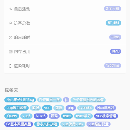
最后活动
2 个月前
访客总数
811,454
响应耗时
111ms
内存占用
9MB
渲染耗时
12331ms
标签云
小小孩子们的Blog
PHP每日一学
js
PHP数组相关的函数
php数组函数
笔记
vue
前端
php
typecho
Nuxt3学习
jQuery
vue3
Nuxt3
源码
react
react学习
vue状态管理
Go基本数据类型
静态文件加速
vue使用vuex
vue路由配置