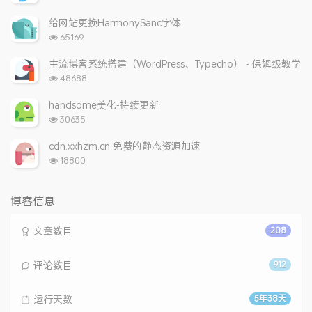
览
次
给网站更换HarmonySanc字体
数:
浏
65169
览
次
主流博客系统搭建（WordPress、Typecho） - 保姆级教学
数:
浏
48688
览
次
handsome美化-持续更新
数:
浏
30635
览
次
cdn.xxhzm.cn 免费的静态资源加速
数:
浏
18800
览
次
数:
博客信息
文章数目
208
评论数目
912
运行天数
5年38天