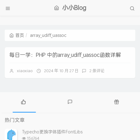
小小Blog
首页
array_udiff_uassoc
每日一学：PHP 中的array_udiff_uassoc函数详解
xiaoxiao
2024 年 10 月 27 日
2 条评论
热
最
随
门
新
机
热门文章
文
评
文
章
论
章
Typecho更换字体插件FontLibs
浏
156764