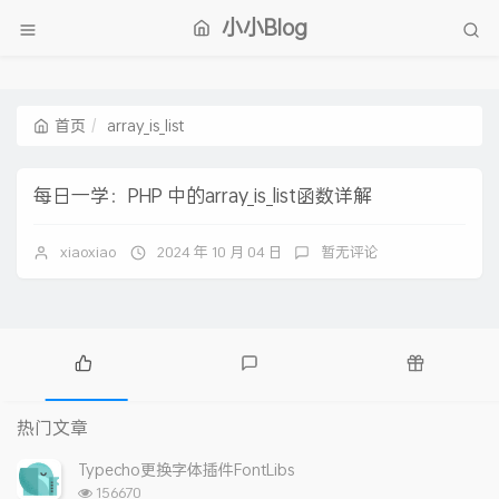
小小Blog
首页
array_is_list
每日一学：PHP 中的array_is_list函数详解
xiaoxiao
2024 年 10 月 04 日
暂无评论
热
最
随
门
新
机
热门文章
文
评
文
章
论
章
Typecho更换字体插件FontLibs
浏
156670