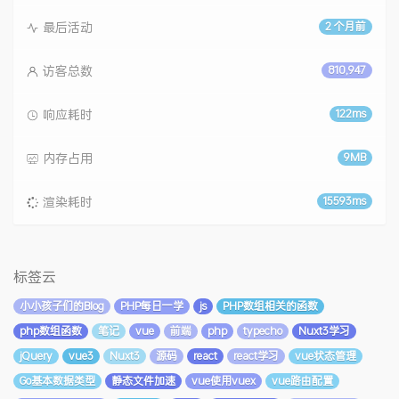
最后活动
2 个月前
访客总数
810,947
响应耗时
122ms
内存占用
9MB
渲染耗时
15593ms
标签云
小小孩子们的Blog
PHP每日一学
js
PHP数组相关的函数
php数组函数
笔记
vue
前端
php
typecho
Nuxt3学习
jQuery
vue3
Nuxt3
源码
react
react学习
vue状态管理
Go基本数据类型
静态文件加速
vue使用vuex
vue路由配置