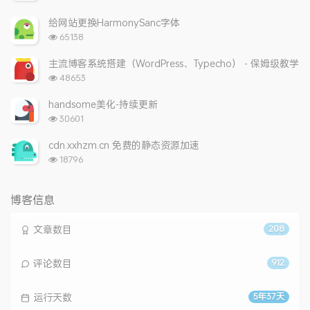
览
次
给网站更换HarmonySanc字体
数:
浏
65138
览
次
主流博客系统搭建（WordPress、Typecho） - 保姆级教学
数:
浏
48653
览
次
handsome美化-持续更新
数:
浏
30601
览
次
cdn.xxhzm.cn 免费的静态资源加速
数:
浏
18796
览
次
数:
博客信息
文章数目
208
评论数目
912
运行天数
5年37天