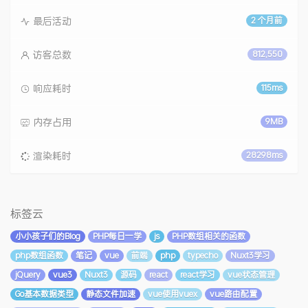
最后活动
2 个月前
访客总数
812,550
响应耗时
115ms
内存占用
9MB
渲染耗时
28298ms
标签云
小小孩子们的Blog
PHP每日一学
js
PHP数组相关的函数
php数组函数
笔记
vue
前端
php
typecho
Nuxt3学习
jQuery
vue3
Nuxt3
源码
react
react学习
vue状态管理
Go基本数据类型
静态文件加速
vue使用vuex
vue路由配置