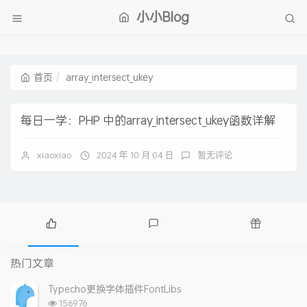
小小Blog
首页
array_intersect_ukey
每日一学：PHP 中的array_intersect_ukey函数详解
xiaoxiao
2024 年 10 月 04 日
暂无评论
热
最
随
门
新
机
热门文章
文
评
文
章
论
章
Typecho更换字体插件FontLibs
浏
156976