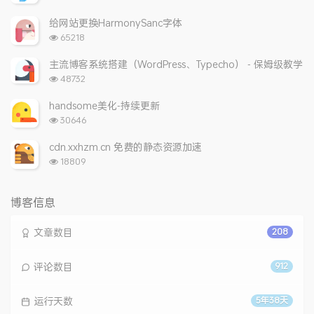
览
次
给网站更换HarmonySanc字体
数:
浏
65218
览
次
主流博客系统搭建（WordPress、Typecho） - 保姆级教学
数:
浏
48732
览
次
handsome美化-持续更新
数:
浏
30646
览
次
cdn.xxhzm.cn 免费的静态资源加速
数:
浏
18809
览
次
数:
博客信息
文章数目
208
评论数目
912
运行天数
5年38天