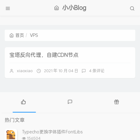
小小Blog
首页
VPS
宝塔反向代理，自建CDN节点
xiaoxiao
2021 年 10 月 04 日
4 条评论
热
最
随
门
新
机
热门文章
文
评
文
章
论
章
Typecho更换字体插件FontLibs
浏
156504