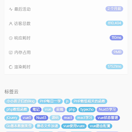
最后活动
2 个月前
访客总数
810,404
响应耗时
110ms
内存占用
9MB
渲染耗时
17521ms
标签云
小小孩子们的Blog
PHP每日一学
js
PHP数组相关的函数
php数组函数
笔记
vue
前端
php
typecho
Nuxt3学习
jQuery
vue3
Nuxt3
源码
react
react学习
vue状态管理
Go基本数据类型
静态文件加速
vue使用vuex
vue路由配置