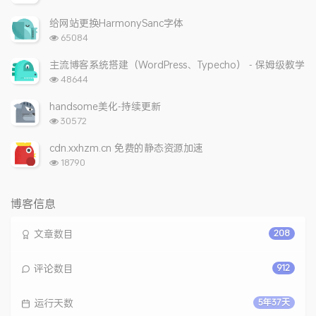
览
次
给网站更换HarmonySanc字体
数:
浏
65084
览
次
主流博客系统搭建（WordPress、Typecho） - 保姆级教学
数:
浏
48644
览
次
handsome美化-持续更新
数:
浏
30572
览
次
cdn.xxhzm.cn 免费的静态资源加速
数:
浏
18790
览
次
数:
博客信息
文章数目
208
评论数目
912
运行天数
5年37天