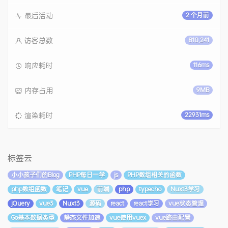
最后活动
2 个月前
访客总数
810,241
响应耗时
116ms
内存占用
9MB
渲染耗时
22931ms
标签云
小小孩子们的Blog
PHP每日一学
js
PHP数组相关的函数
php数组函数
笔记
vue
前端
php
typecho
Nuxt3学习
jQuery
vue3
Nuxt3
源码
react
react学习
vue状态管理
Go基本数据类型
静态文件加速
vue使用vuex
vue路由配置