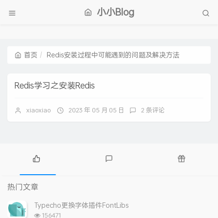
小小Blog
首页
Redis安装过程中可能遇到的问题及解决方法
Redis学习之安装Redis
xiaoxiao
2023 年 05 月 05 日
2 条评论
热
最
随
门
新
机
热门文章
文
评
文
章
论
章
Typecho更换字体插件FontLibs
浏
156471