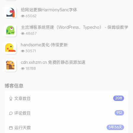
览
次
给网站更换HarmonySanc字体
数:
浏
65062
览
次
主流博客系统搭建（WordPress、Typecho） - 保姆级教学
数:
浏
48637
览
次
handsome美化-持续更新
数:
浏
30571
览
次
cdn.xxhzm.cn 免费的静态资源加速
数:
浏
18788
览
次
数:
博客信息
文章数目
208
评论数目
912
运行天数
5年36天