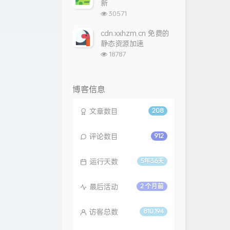
新
浏
30571
览
次
cdn.xxhzm.cn 免费的
数:
静态资源加速
浏
18787
览
次
数:
博客信息
文章数目
208
评论数目
912
运行天数
5年36天
最后活动
2 个月前
访客总数
810,194