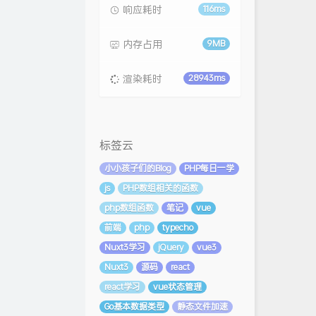
响应耗时
116ms
内存占用
9MB
渲染耗时
28943ms
标签云
小小孩子们的Blog
PHP每日一学
js
PHP数组相关的函数
php数组函数
笔记
vue
前端
php
typecho
Nuxt3学习
jQuery
vue3
Nuxt3
源码
react
react学习
vue状态管理
Go基本数据类型
静态文件加速