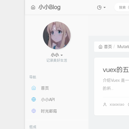
小小Blog
首页
Mutat
小小
记录美好生
m
vuex
导航
介绍Vuex 
首页
的所...
小小API
xiaoxiao
时光邮局
组成