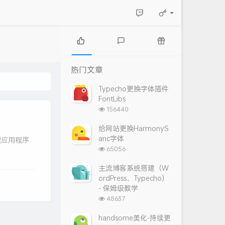
热
最
随
门
新
机
热门文章
文
评
文
章
论
章
Typecho更换字体插件
FontLibs
浏
156440
览
次
给网站更换HarmonyS
数:
anc字体
理应用程序
浏
65056
览
次
主流博客系统搭建（W
数:
ordPress、Typecho）
- 保姆级教学
浏
48637
览
次
handsome美化-持续更
数: