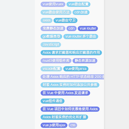
vue使用vuex
vue路由配置
vue路由使用方法
cdn加速
axios
vue路由守卫
免费静态加速
cdn
vue router
go数据类型
vue router 多个路由
JavaScript
Axios 请求拦截器和响应拦截器的作用
nuxt3使用组件库
静态资源加速
vscode配置
vue使用pinia
处理 Axios 响应的 HTTP 状态码非 200 的情况
封装 Axios 实例时如何添加公共参数
在 Vue 中使用 Axios 发送请求
vue组件通信
在 Vue 项目中如何优雅地使用 Axios
Axios 封装实例的优化和扩展
vue.js使用ajax
css