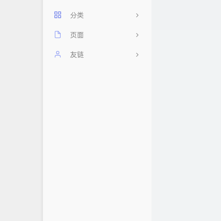
分类
页面
11
每日60秒，阅读天下事
友链
2
其他
友情链接
忆梦小站
前端
时光机
云云星羽
后端
留言板
AHdark Blog
数据库
归档
浮云翩迁之间
关于
Mlikiowa Home Village
隐私政策
白鸽小屋
小屁の 博客
荒妖博客