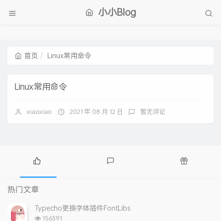
小小Blog
首页
Linux常用命令
Linux常用命令
xiaoxiao
2021 年 08 月 12 日
暂无评论
热
最
随
门
新
机
热门文章
文
评
文
章
论
章
Typecho更换字体插件FontLibs
浏
156391