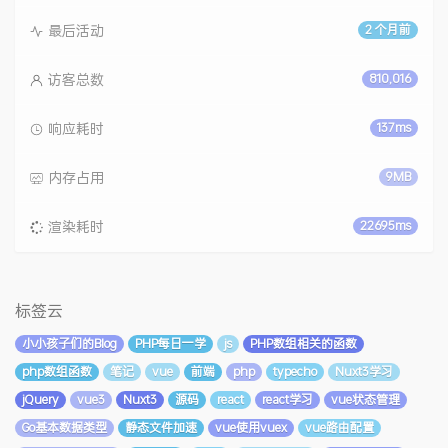
最后活动
2 个月前
访客总数
810,016
响应耗时
137ms
内存占用
9MB
渲染耗时
22695ms
标签云
小小孩子们的Blog
PHP每日一学
js
PHP数组相关的函数
php数组函数
笔记
vue
前端
php
typecho
Nuxt3学习
jQuery
vue3
Nuxt3
源码
react
react学习
vue状态管理
Go基本数据类型
静态文件加速
vue使用vuex
vue路由配置