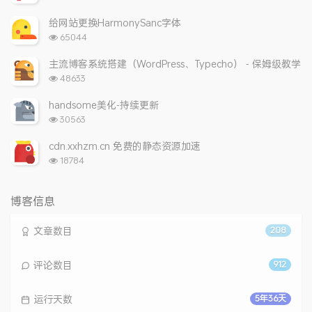
览
次
给网站更换HarmonySanc字体
数:
浏
65044
览
次
主流博客系统搭建（WordPress、Typecho） - 保姆级教学
数:
浏
48633
览
次
handsome美化-持续更新
数:
浏
30563
览
次
cdn.xxhzm.cn 免费的静态资源加速
数:
浏
18784
览
次
数:
博客信息
文章数目
208
评论数目
912
运行天数
5年36天