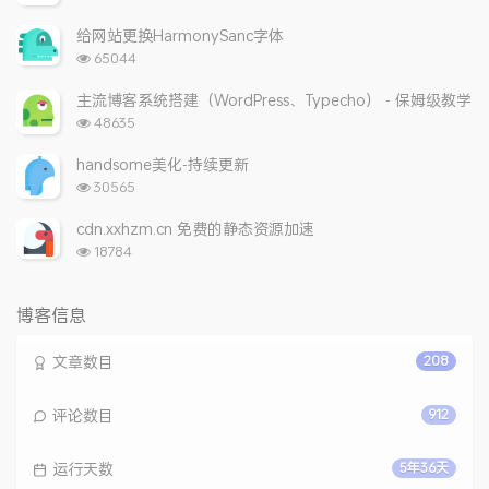
览
次
给网站更换HarmonySanc字体
数:
浏
65044
览
次
主流博客系统搭建（WordPress、Typecho） - 保姆级教学
数:
浏
48635
览
次
handsome美化-持续更新
数:
浏
30565
览
次
cdn.xxhzm.cn 免费的静态资源加速
数:
浏
18784
览
次
数:
博客信息
文章数目
208
评论数目
912
运行天数
5年36天