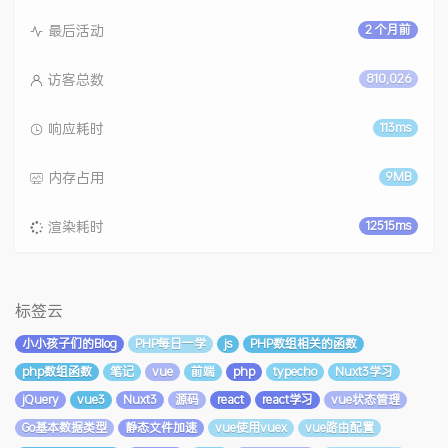
最后活动
2 个月前
访客总数
810,026
响应耗时
113ms
内存占用
9MB
渲染耗时
12515ms
标签云
小小孩子们的Blog
PHP每日一学
js
PHP数组相关的函数
php数组函数
笔记
vue
前端
php
typecho
Nuxt3学习
jQuery
vue3
Nuxt3
源码
react
react学习
vue状态管理
Go基本数据类型
静态文件加速
vue使用vuex
vue路由配置