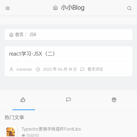
小小Blog
首页
JSX
react学习-JSX（二）
xiaoxiao
2022 年 06 月 18 日
暂无评论
热
最
随
门
新
机
热门文章
文
评
文
章
论
章
Typecho更换字体插件FontLibs
浏
156393