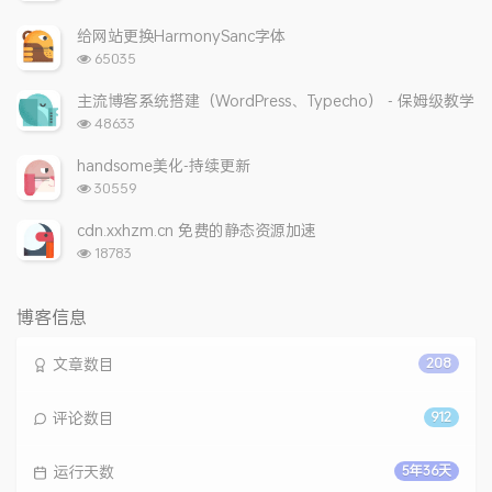
览
次
给网站更换HarmonySanc字体
数:
浏
65035
览
次
主流博客系统搭建（WordPress、Typecho） - 保姆级教学
数:
浏
48633
览
次
handsome美化-持续更新
数:
浏
30559
览
次
cdn.xxhzm.cn 免费的静态资源加速
数:
浏
18783
览
次
数:
博客信息
文章数目
208
评论数目
912
运行天数
5年36天