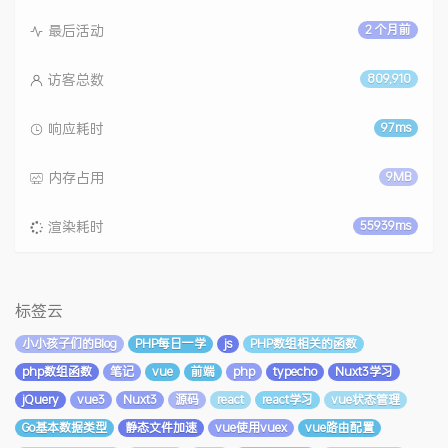
最后活动
2 个月前
访客总数
809,910
响应耗时
97ms
内存占用
9MB
渲染耗时
55939ms
标签云
小小孩子们的Blog
PHP每日一学
js
PHP数组相关的函数
php数组函数
笔记
vue
前端
php
typecho
Nuxt3学习
jQuery
vue3
Nuxt3
源码
react
react学习
vue状态管理
Go基本数据类型
静态文件加速
vue使用vuex
vue路由配置