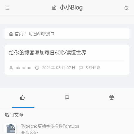
小小Blog
首页
每日60秒接口
给你的博客添加每日60秒读懂世界
xiaoxiao
2021 年 08 月 07 日
3 条评论
热
最
随
门
新
机
热门文章
文
评
文
章
论
章
Typecho更换字体插件FontLibs
浏
156357