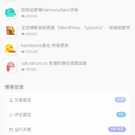
览
次
给网站更换HarmonySanc字体
数:
浏
65046
览
次
主流博客系统搭建（WordPress、Typecho） - 保姆级教学
数:
浏
48636
览
次
handsome美化-持续更新
数:
浏
30568
览
次
cdn.xxhzm.cn 免费的静态资源加速
数:
浏
18785
览
次
数:
博客信息
文章数目
208
评论数目
912
运行天数
5年36天