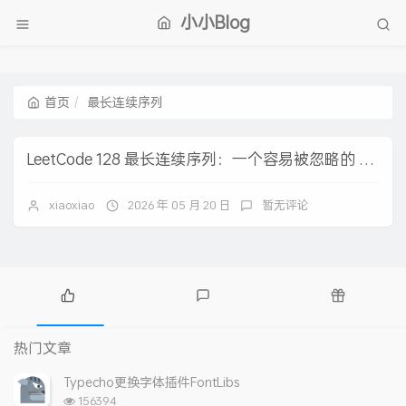
小小Blog
首页
最长连续序列
LeetCode 128 最长连续序列：一个容易被忽略的 O(n) 陷阱
xiaoxiao
2026 年 05 月 20 日
暂无评论
热
最
随
门
新
机
热门文章
文
评
文
章
论
章
Typecho更换字体插件FontLibs
浏
156394