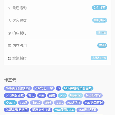
最后活动
2 个月前
访客总数
810,042
响应耗时
131ms
内存占用
9MB
渲染耗时
36534ms
标签云
小小孩子们的Blog
PHP每日一学
js
PHP数组相关的函数
php数组函数
笔记
vue
前端
php
typecho
Nuxt3学习
jQuery
vue3
Nuxt3
源码
react
react学习
vue状态管理
Go基本数据类型
静态文件加速
vue使用vuex
vue路由配置