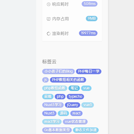
响应耗时
508ms
内存占用
9MB
渲染耗时
19977ms
标签云
小小孩子们的Blog
PHP每日一学
js
PHP数组相关的函数
php数组函数
笔记
vue
前端
php
typecho
Nuxt3学习
jQuery
vue3
Nuxt3
源码
react
react学习
vue状态管理
Go基本数据类型
静态文件加速