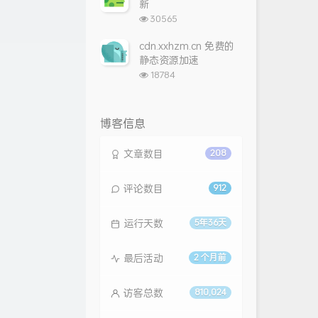
新
浏
30565
览
次
cdn.xxhzm.cn 免费的
数:
静态资源加速
浏
18784
览
次
数:
博客信息
文章数目
208
评论数目
912
运行天数
5年36天
最后活动
2 个月前
访客总数
810,024