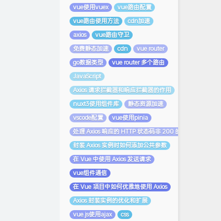
vue使用vuex
vue路由配置
vue路由使用方法
cdn加速
axios
vue路由守卫
免费静态加速
cdn
vue router
go数据类型
vue router 多个路由
JavaScript
Axios 请求拦截器和响应拦截器的作用
nuxt3使用组件库
静态资源加速
vscode配置
vue使用pinia
处理 Axios 响应的 HTTP 状态码非 200 的情况
封装 Axios 实例时如何添加公共参数
在 Vue 中使用 Axios 发送请求
vue组件通信
在 Vue 项目中如何优雅地使用 Axios
Axios 封装实例的优化和扩展
vue.js使用ajax
css