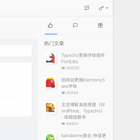
热
最
随
门
新
机
热门文章
文
评
文
章
论
章
Typecho更换字体插件
FontLibs
浏
156392
览
次
给网站更换HarmonyS
数:
anc字体
浏
65044
览
次
主流博客系统搭建（W
数:
ordPress、Typecho）
- 保姆级教学
浏
48634
览
次
handsome美化-持续更
数: