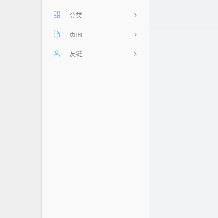
分类
页面
11
每日60秒，阅读天下事
友链
2
其他
友情链接
忆梦小站
前端
时光机
云云星羽
后端
留言板
AHdark Blog
数据库
归档
浮云翩迁之间
关于
Mlikiowa Home Village
隐私政策
白鸽小屋
小屁の 博客
荒妖博客