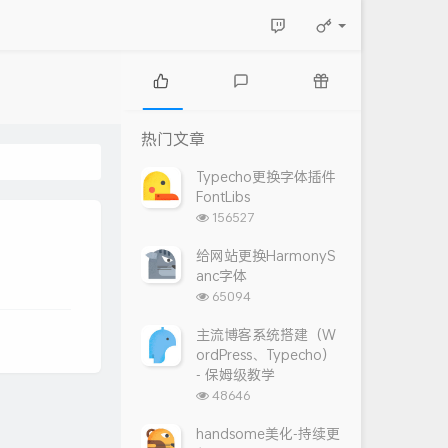
热
最
随
门
新
机
热门文章
文
评
文
章
论
章
Typecho更换字体插件
FontLibs
浏
156527
览
次
给网站更换HarmonyS
数:
anc字体
浏
65094
览
次
主流博客系统搭建（W
数:
ordPress、Typecho）
- 保姆级教学
浏
48646
览
次
handsome美化-持续更
数: