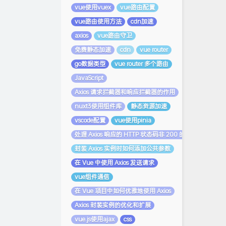
vue使用vuex
vue路由配置
vue路由使用方法
cdn加速
axios
vue路由守卫
免费静态加速
cdn
vue router
go数据类型
vue router 多个路由
JavaScript
Axios 请求拦截器和响应拦截器的作用
nuxt3使用组件库
静态资源加速
vscode配置
vue使用pinia
处理 Axios 响应的 HTTP 状态码非 200 的情况
封装 Axios 实例时如何添加公共参数
在 Vue 中使用 Axios 发送请求
vue组件通信
在 Vue 项目中如何优雅地使用 Axios
Axios 封装实例的优化和扩展
vue.js使用ajax
css