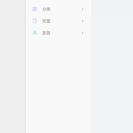
分类
页面
11
每日60秒，阅读天下事
友链
2
其他
友情链接
忆梦小站
前端
时光机
云云星羽
后端
留言板
AHdark Blog
数据库
归档
浮云翩迁之间
关于
Mlikiowa Home Village
隐私政策
白鸽小屋
小屁の 博客
荒妖博客