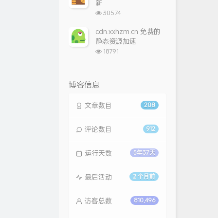
新
浏
30574
览
次
cdn.xxhzm.cn 免费的
数:
静态资源加速
浏
18791
览
次
数:
博客信息
文章数目
208
评论数目
912
运行天数
5年37天
最后活动
2 个月前
访客总数
810,496