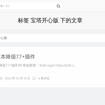
标签 宝塔开心版 下的文章
开心版
版本降级7.7+插件
.7+插件## 降级教程:```shell wget https://cdn.x...
2022 年 01 月 15 日
4 条评论