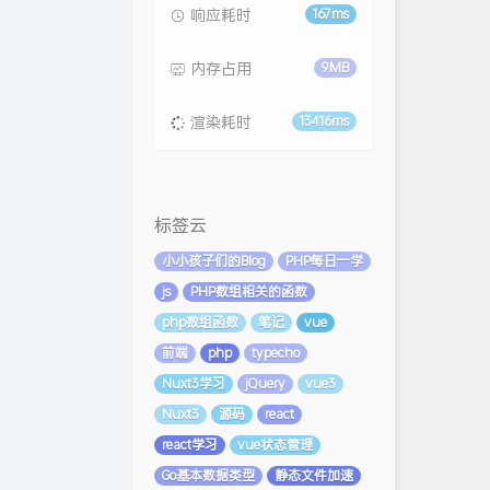
响应耗时
167ms
内存占用
9MB
渲染耗时
13416ms
标签云
小小孩子们的Blog
PHP每日一学
js
PHP数组相关的函数
php数组函数
笔记
vue
前端
php
typecho
Nuxt3学习
jQuery
vue3
Nuxt3
源码
react
react学习
vue状态管理
Go基本数据类型
静态文件加速