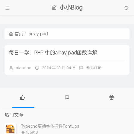
小小Blog
首页
array_pad
每日一学：PHP 中的array_pad函数详解
xiaoxiao
2024 年 10 月 04 日
暂无评论
热
最
随
门
新
机
热门文章
文
评
文
章
论
章
Typecho更换字体插件FontLibs
浏
156918