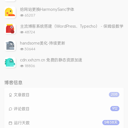
览
次
给网站更换HarmonySanc字体
数:
浏
65207
览
次
主流博客系统搭建（WordPress、Typecho） - 保姆级教学
数:
浏
48724
览
次
handsome美化-持续更新
数:
浏
30644
览
次
cdn.xxhzm.cn 免费的静态资源加速
数:
浏
18806
览
次
数:
博客信息
文章数目
208
评论数目
912
运行天数
5年38天