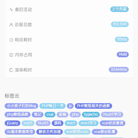
最后活动
2 个月前
访客总数
812,309
响应耗时
113ms
内存占用
9MB
渲染耗时
32646ms
标签云
小小孩子们的Blog
PHP每日一学
js
PHP数组相关的函数
php数组函数
笔记
vue
前端
php
typecho
Nuxt3学习
jQuery
vue3
Nuxt3
源码
react
react学习
vue状态管理
Go基本数据类型
静态文件加速
vue使用vuex
vue路由配置