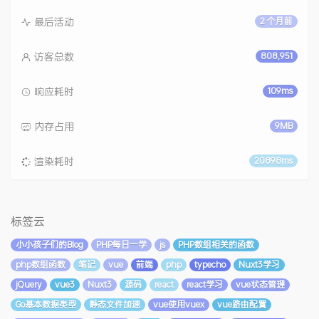
最后活动
2 个月前
访客总数
808,951
响应耗时
109ms
内存占用
9MB
渲染耗时
20898ms
标签云
小小孩子们的Blog
PHP每日一学
js
PHP数组相关的函数
php数组函数
笔记
vue
前端
php
typecho
Nuxt3学习
jQuery
vue3
Nuxt3
源码
react
react学习
vue状态管理
Go基本数据类型
静态文件加速
vue使用vuex
vue路由配置