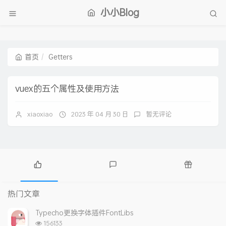
小小Blog
首页
Getters
vuex的五个属性及使用方法
xiaoxiao
2023 年 04 月 30 日
暂无评论
热
最
随
门
新
机
热门文章
文
评
文
章
论
章
Typecho更换字体插件FontLibs
浏
156133