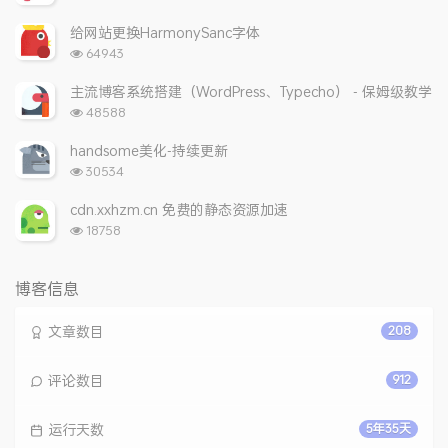
览
次
给网站更换HarmonySanc字体
数:
浏
64943
览
次
主流博客系统搭建（WordPress、Typecho） - 保姆级教学
数:
浏
48588
览
次
handsome美化-持续更新
数:
浏
30534
览
次
cdn.xxhzm.cn 免费的静态资源加速
数:
浏
18758
览
次
数:
博客信息
文章数目
208
评论数目
912
运行天数
5年35天