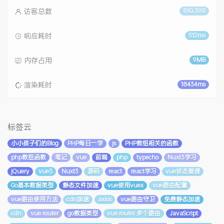
访客总数
810,398
响应耗时
512ms
内存占用
9MB
渲染耗时
18434ms
标签云
小小孩子们的Blog
PHP每日一学
js
PHP数组相关的函数
php数组函数
笔记
vue
前端
php
typecho
Nuxt3学习
jQuery
vue3
Nuxt3
源码
react
react学习
vue状态管理
Go基本数据类型
静态文件加速
vue使用vuex
vue路由配置
vue路由使用方法
cdn加速
axios
vue路由守卫
免费静态加速
cdn
vue router
go数据类型
vue router 多个路由
JavaScript