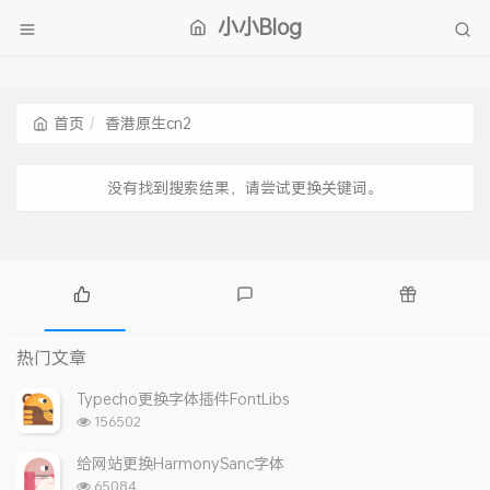
小小Blog
首页
香港原生cn2
没有找到搜索结果，请尝试更换关键词。
热
最
随
门
新
机
热门文章
文
评
文
章
论
章
Typecho更换字体插件FontLibs
浏
156502
览
次
给网站更换HarmonySanc字体
数:
浏
65084