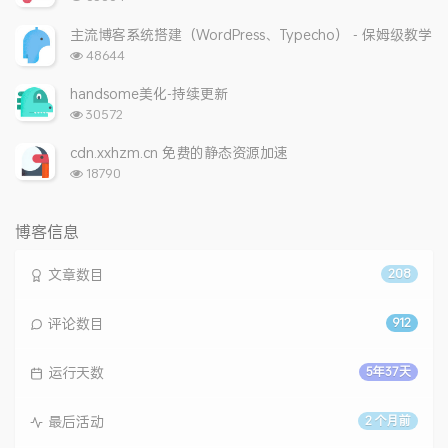
览
次
主流博客系统搭建（WordPress、Typecho） - 保姆级教学
数:
浏
48644
览
次
handsome美化-持续更新
数:
浏
30572
览
次
cdn.xxhzm.cn 免费的静态资源加速
数:
浏
18790
览
次
数:
博客信息
文章数目
208
评论数目
912
运行天数
5年37天
最后活动
2 个月前