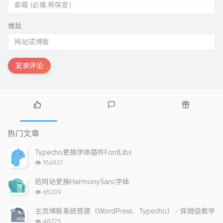
地址
发表评论
热
最
随
门
新
机
热门文章
文
评
文
章
论
章
Typecho更换字体插件FontLibs
浏
156921
览
次
给网站更换HarmonySanc字体
数:
浏
65209
览
次
主流博客系统搭建（WordPress、Typecho） - 保姆级教学
数:
浏
48725