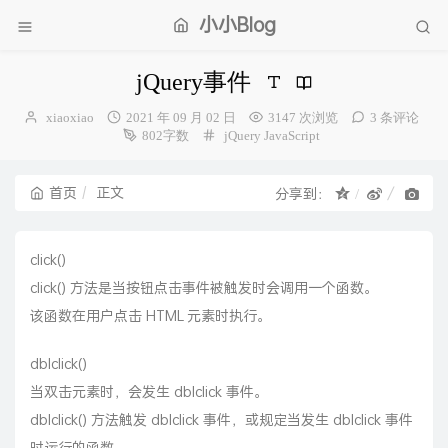
小小Blog
jQuery事件
博
发
xiaoxiao
2021 年 09 月 02 日
3147 次浏览
3 条评论
主：
布
分
802字数
jQuery
JavaScript
时
类：
间：
首页
正文
分享到：
click()
click() 方法是当按钮点击事件被触发时会调用一个函数。
该函数在用户点击 HTML 元素时执行。
dblclick()
当双击元素时，会发生 dblclick 事件。
dblclick() 方法触发 dblclick 事件，或规定当发生 dblclick 事件
时运行的函数