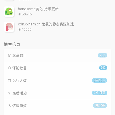
览
次
handsome美化-持续更新
数:
浏
30645
览
次
cdn.xxhzm.cn 免费的静态资源加速
数:
浏
18808
览
次
数:
博客信息
文章数目
208
评论数目
912
运行天数
5年38天
最后活动
2 个月前
访客总数
812,347