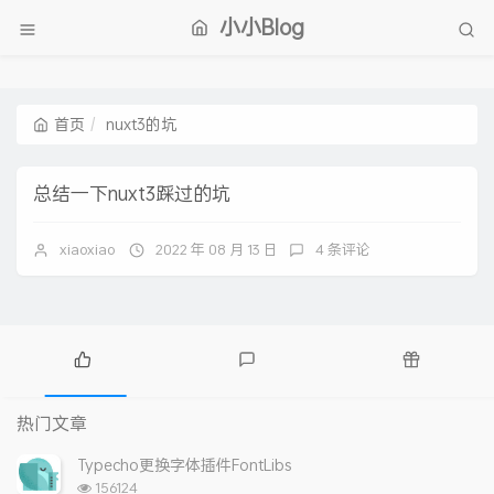
小小Blog
首页
nuxt3的坑
总结一下nuxt3踩过的坑
xiaoxiao
2022 年 08 月 13 日
4 条评论
热
最
随
门
新
机
热门文章
文
评
文
章
论
章
Typecho更换字体插件FontLibs
浏
156124