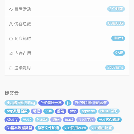
最后活动
2 个月前
访客总数
808,883
响应耗时
110ms
内存占用
9MB
渲染耗时
23578ms
标签云
小小孩子们的Blog
PHP每日一学
js
PHP数组相关的函数
php数组函数
笔记
vue
前端
php
typecho
Nuxt3学习
jQuery
vue3
Nuxt3
源码
react
react学习
vue状态管理
Go基本数据类型
静态文件加速
vue使用vuex
vue路由配置