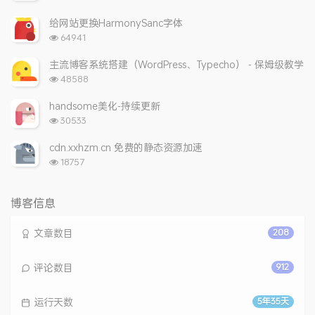
览
次
给网站更换HarmonySanc字体
数:
浏
64941
览
次
主流博客系统搭建（WordPress、Typecho） - 保姆级教学
数:
浏
48588
览
次
handsome美化-持续更新
数:
浏
30533
览
次
cdn.xxhzm.cn 免费的静态资源加速
数:
浏
18757
览
次
数:
博客信息
文章数目
208
评论数目
912
运行天数
5年35天