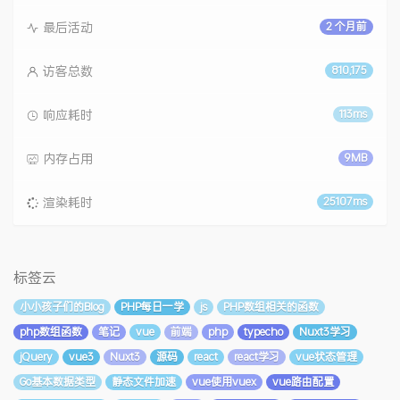
最后活动
2 个月前
访客总数
810,175
响应耗时
113ms
内存占用
9MB
渲染耗时
25107ms
标签云
小小孩子们的Blog
PHP每日一学
js
PHP数组相关的函数
php数组函数
笔记
vue
前端
php
typecho
Nuxt3学习
jQuery
vue3
Nuxt3
源码
react
react学习
vue状态管理
Go基本数据类型
静态文件加速
vue使用vuex
vue路由配置