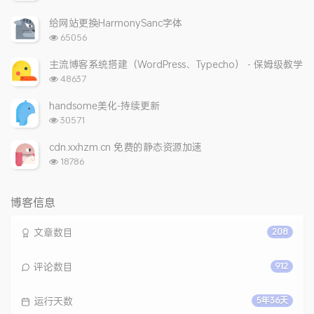
览
次
给网站更换HarmonySanc字体
数:
浏
65056
览
次
主流博客系统搭建（WordPress、Typecho） - 保姆级教学
数:
浏
48637
览
次
handsome美化-持续更新
数:
浏
30571
览
次
cdn.xxhzm.cn 免费的静态资源加速
数:
浏
18786
览
次
数:
博客信息
文章数目
208
评论数目
912
运行天数
5年36天