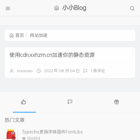
小小Blog
首页
网站加速
使用cdn.xxhzm.cn加速你的静态资源
xiaoxiao
2022 年 08 月 04 日
1 条评论
热
最
随
门
新
机
热门文章
文
评
文
章
论
章
Typecho更换字体插件FontLibs
浏
156434