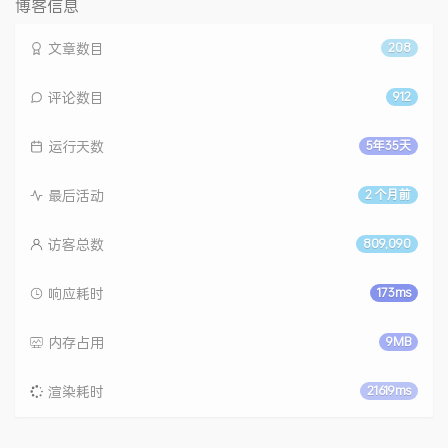
博客信息
文章数目
208
评论数目
912
运行天数
5年35天
最后活动
2 个月前
访客总数
809,090
响应耗时
173ms
内存占用
9MB
渲染耗时
21619ms