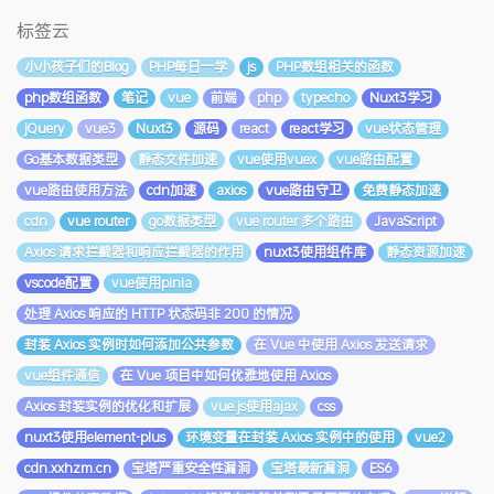
标签云
小小孩子们的Blog
PHP每日一学
js
PHP数组相关的函数
php数组函数
笔记
vue
前端
php
typecho
Nuxt3学习
jQuery
vue3
Nuxt3
源码
react
react学习
vue状态管理
Go基本数据类型
静态文件加速
vue使用vuex
vue路由配置
vue路由使用方法
cdn加速
axios
vue路由守卫
免费静态加速
cdn
vue router
go数据类型
vue router 多个路由
JavaScript
Axios 请求拦截器和响应拦截器的作用
nuxt3使用组件库
静态资源加速
vscode配置
vue使用pinia
处理 Axios 响应的 HTTP 状态码非 200 的情况
封装 Axios 实例时如何添加公共参数
在 Vue 中使用 Axios 发送请求
vue组件通信
在 Vue 项目中如何优雅地使用 Axios
Axios 封装实例的优化和扩展
vue.js使用ajax
css
nuxt3使用element-plus
环境变量在封装 Axios 实例中的使用
vue2
cdn.xxhzm.cn
宝塔严重安全性漏洞
宝塔最新漏洞
ES6