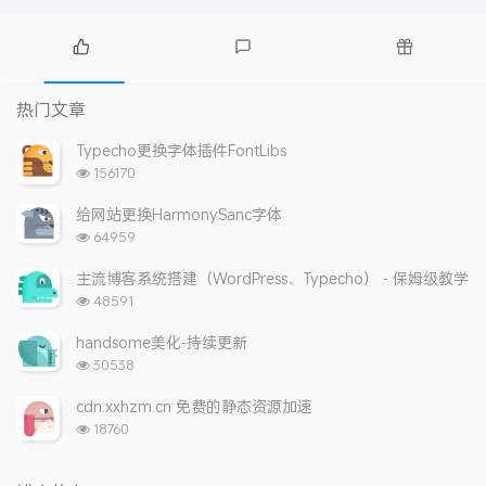
热
最
随
门
新
机
热门文章
文
评
文
章
论
章
Typecho更换字体插件FontLibs
浏
156170
览
次
给网站更换HarmonySanc字体
数:
浏
64959
览
次
主流博客系统搭建（WordPress、Typecho） - 保姆级教学
数:
浏
48591
览
次
handsome美化-持续更新
数:
浏
30538
览
次
cdn.xxhzm.cn 免费的静态资源加速
数:
浏
18760
览
次
数: