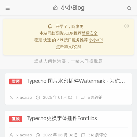
小小Blog
开学了，随缘更
本站同款高防SCDN推荐
酷盾安全
稳定 快速 的 API 接口服务推荐
小小API
点击加入QQ群
远赴人间惊鸿宴，一睹人间盛世颜
Typecho 图片水印插件Watermark - 为你的博客图片添加专属水印
置顶
xiaoxiao
2025 年 01 月 03 日
6 条评论
Typecho更换字体插件FontLibs
置顶
xiaoxiao
2022 年 08 月 06 日
316 条评论